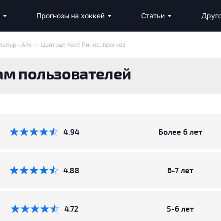
Прогнозы на хоккей
Статьи
Друг
Лучшие стратегии ставок на хоккей
Рейтинг к
Каналы со ставк
Рейтинг 
Рейтинг букмекеров на х
ьбурн Айс — Централ Кост Ринос: прогноз
ам пользователей
4.94
Более 6 лет
4.88
6-7 лет
4.72
5-6 лет