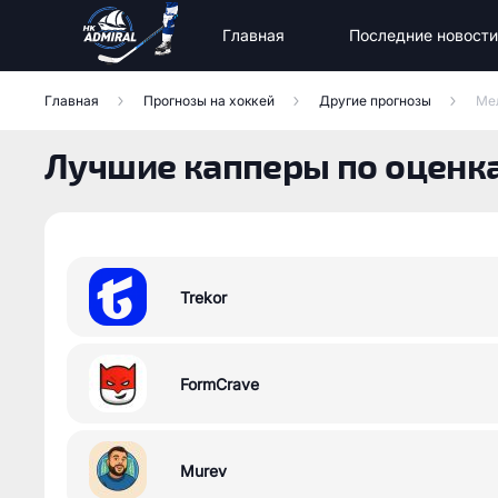
Главная
Последние новости
Новости команды
Новости МХК «Тайфун»
Состав команды Адмирал
Главная
Прогнозы на хоккей
Другие прогнозы
Мел
Лучшие капперы по оценк
Trekor
FormCrave
Murev