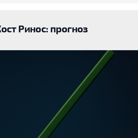
ост Ринос: прогноз