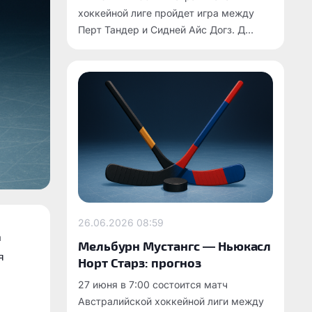
хоккейной лиге пройдет игра между
Перт Тандер и Сидней Айс Догз. Д...
26.06.2026
08:59
а
Мельбурн Мустангс — Ньюкасл
я
Норт Старз: прогноз
27 июня в 7:00 состоится матч
Австралийской хоккейной лиги между