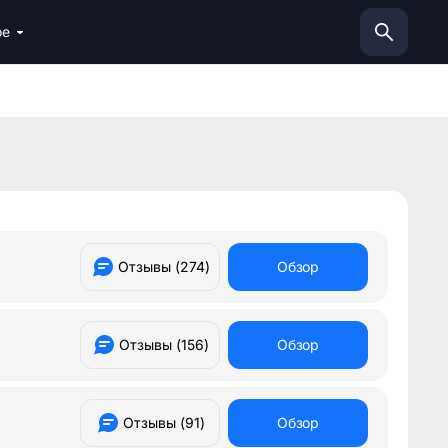
ое
апперов
ами в Телеграмм
букмекеров
оккей
Отзывы (
274
)
Обзор
Отзывы (
156
)
Обзор
Отзывы (
91
)
Обзор