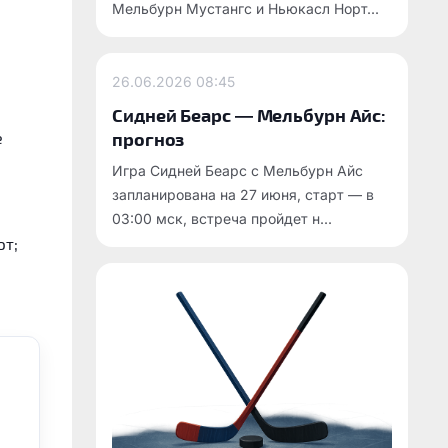
Мельбурн Мустангс и Ньюкасл Норт...
26.06.2026
08:45
Сидней Беарс — Мельбурн Айс:
е
прогноз
Игра Сидней Беарс с Мельбурн Айс
запланирована на 27 июня, старт — в
03:00 мск, встреча пройдет н...
ют;