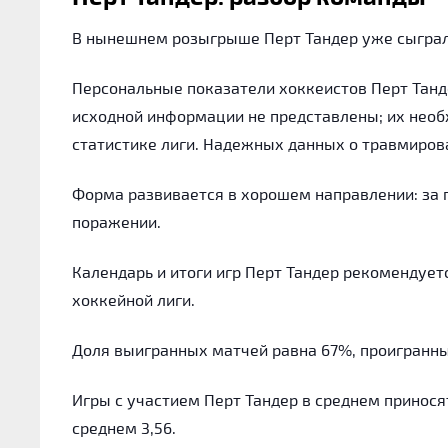
В нынешнем розыгрыше Перт Тандер уже сыграл 
Персональные показатели хоккеистов Перт Танд
исходной информации не представлены; их необ
статистике лиги. Надежных данных о травмиров
Форма развивается в хорошем направлении: за п
поражении.
Календарь и итоги игр Перт Тандер рекомендуе
хоккейной лиги.
Доля выигранных матчей равна 67%, проигранн
Игры с участием Перт Тандер в среднем приносят 
среднем 3,56.