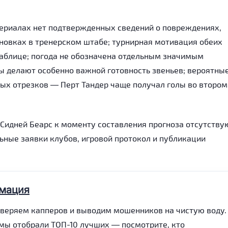
териалах нет подтвержденных сведений о повреждениях,
новках в тренерском штабе; турнирная мотивация обеих
аблице; погода не обозначена отдельным значимым
ы делают особенно важной готовность звеньев; вероятны
бых отрезков — Перт Тандер чаще получал голы во втором
Сидней Беарс к моменту составления прогноза отсутству
ьные заявки клубов, игровой протокол и публикации
мация
оверяем капперов и выводим мошенников на чистую воду.
 мы отобрали ТОП-10 лучших — посмотрите, кто