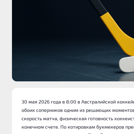
30 мая 2026 года в 8:00 в Австралийской хоккей
обоих соперников одним из решающих моментов 
скорость матча, физическая готовность хоккеис
конечном счете. По котировкам букмекеров пр