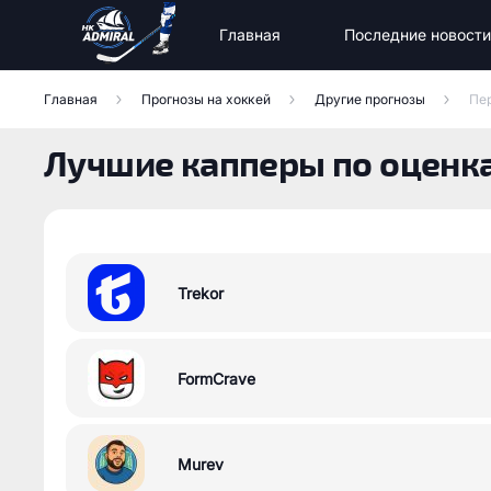
Главная
Последние новости
Новости команды
Новости МХК «Тайфун»
Состав команды Адмирал
Главная
Прогнозы на хоккей
Другие прогнозы
Пер
Лучшие капперы по оценк
Trekor
FormCrave
Murev