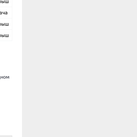
рыш
ача
рыш
рыш
дном