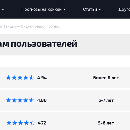
Прогнозы на хоккей
Статьи
Друг
Лучшие стратегии ставок на хоккей
Рейтинг к
Каналы со ставк
Рейтинг 
Рейтинг букмекеров на х
т Тандер — Сидней Беарс: прогноз
ам пользователей
4.94
Более 6 лет
4.88
6-7 лет
4.72
5-6 лет