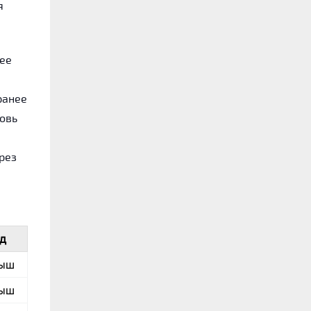
я
 ее
ранее
новь
рез
д
ыш
ыш