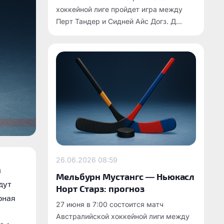
хоккейной лиге пройдет игра между
Перт Тандер и Сидней Айс Догз. Д...
26.06.2026
08:59
м
Мельбурн Мустангс — Ньюкасл
дут
Норт Старз: прогноз
рная
27 июня в 7:00 состоится матч
а
Австралийской хоккейной лиги между