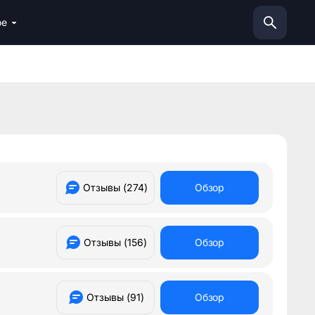
ое
апперов
ами в Телеграмм
букмекеров
оккей
Отзывы (
274
)
Обзор
Отзывы (
156
)
Обзор
Отзывы (
91
)
Обзор