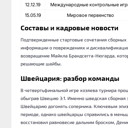
12.12.19
Международные контрольные иг
15.05.19
Мировое первенство
Составы и кадровые новости
Подтвержденные стартовые сочетания сборных Ш
информации о повреждениях и дисквалификация
возвращение Майкла Брандсегга-Нюгарда, котор
решающие шайбы.
Швейцария: разбор команды
В четвертьфинальной игре хозяева турнира про
обыграв Швецию 3:1. Именно шведская сборная з
Швейцарию догонять соперника. Ключевым эпиз
периоде, однако швейцарцы справились в меньши
восстановил равновесие дальним броском, Дени