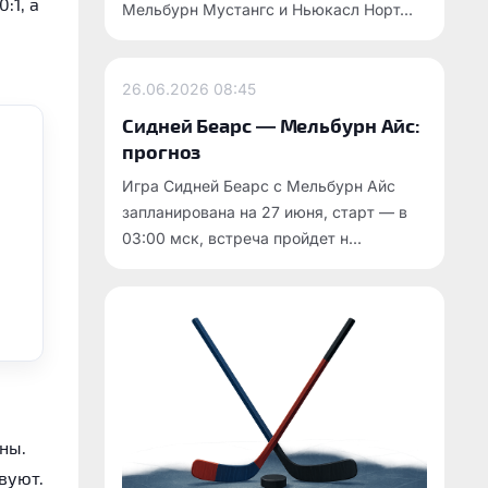
:1, а
Мельбурн Мустангс и Ньюкасл Норт...
я
26.06.2026
08:45
Сидней Беарс — Мельбурн Айс:
прогноз
Игра Сидней Беарс с Мельбурн Айс
запланирована на 27 июня, старт — в
03:00 мск, встреча пройдет н...
ны.
вуют.