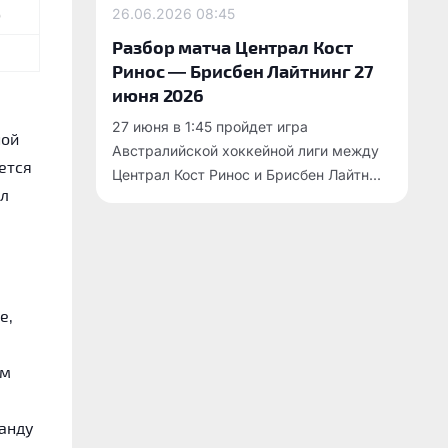
26.06.2026
08:45
0
Разбор матча Централ Кост
Ринос — Брисбен Лайтнинг 27
июня 2026
27 июня в 1:45 пройдет игра
ной
Австралийской хоккейной лиги между
ется
Централ Кост Ринос и Брисбен Лайтн...
ял
е,
ом
манду