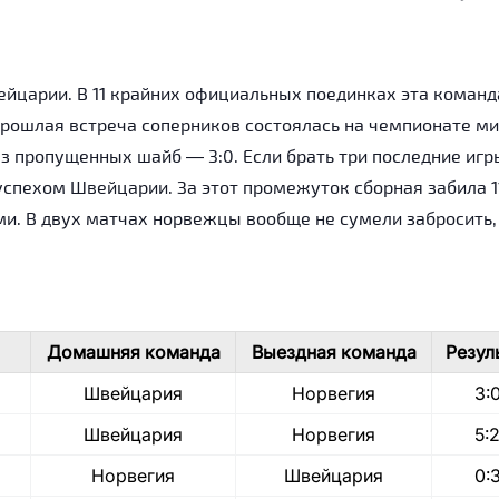
ейцарии. В 11 крайних официальных поединках эта команд
 Прошлая встреча соперников состоялась на чемпионате м
з пропущенных шайб — 3:0. Если брать три последние игр
спехом Швейцарии. За этот промежуток сборная забила 11
ми. В двух матчах норвежцы вообще не сумели забросить,
Домашняя команда
Выездная команда
Резул
Швейцария
Норвегия
3:
Швейцария
Норвегия
5:
Норвегия
Швейцария
0: