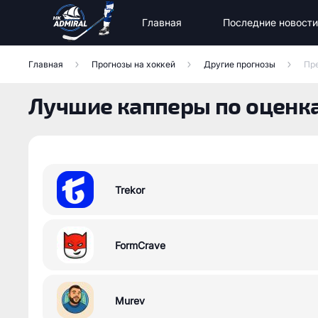
Главная
Последние новости
Новости команды
Новости МХК «Тайфун»
Состав команды Адмирал
Главная
Прогнозы на хоккей
Другие прогнозы
Пр
Лучшие капперы по оценк
Trekor
FormCrave
Murev