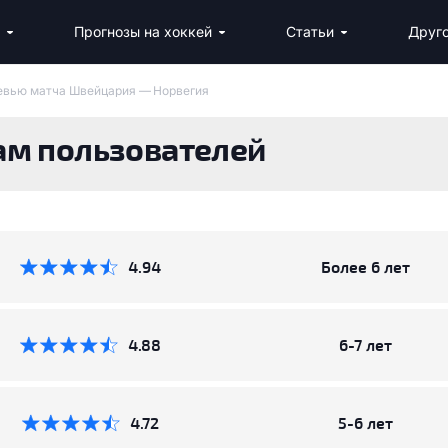
Прогнозы на хоккей
Статьи
Друг
Лучшие стратегии ставок на хоккей
Рейтинг к
Каналы со ставк
Рейтинг 
Рейтинг букмекеров на х
евью матча Швейцария — Норвегия
ам пользователей
4.94
Более 6 лет
4.88
6-7 лет
4.72
5-6 лет