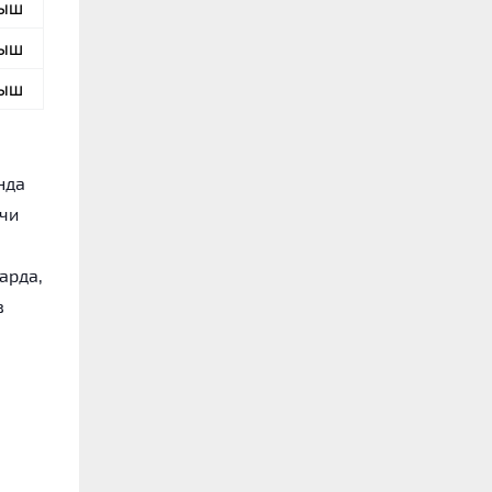
ыш
ыш
ыш
нда
ечи
арда,
в