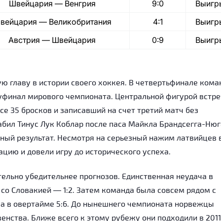
Швейцария — Венгрия
9:0
Выигр
вейцария — Великобритания
4:1
Выигр
Австрия — Швейцария
0:9
Выигр
ю главу в истории своего хоккея. В четвертьфинале кома
луфинал мирового чемпионата. Центральной фигурой встр
се 35 бросков и записавший на счет третий матч без
бил Тинус Лук Коблар после паса Майкла Брандсегга-Нюг
ьный результат. Несмотря на серьезный нажим латвийцев 
цию и довели игру до исторического успеха.
ельно убедительнее прогнозов. Единственная неудача в
со Словакией — 1:2. Затем команда была совсем рядом с
ла в овертайме 5:6. До нынешнего чемпионата норвежцы
енства. Ближе всего к этому рубежу они подходили в 2011