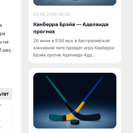
26.06.2026
08:45
Канберра Брэйв — Аделаида:
а
прогноз
ира
26 июня в 5:00 мск в Австралийской
ы на
хоккейной лиге пройдёт игра Канберра
 раз,
Брэйв против Аделаида Адр...
ьтат
0
2
3