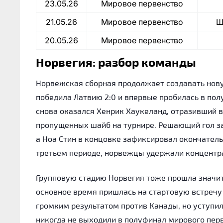
23.05.26
Мировое первенство
21.05.26
Мировое первенство
Ш
20.05.26
Мировое первенство
Норвегия: разбор команды
Норвежская сборная продолжает создавать нову
победила Латвию 2:0 и впервые пробилась в по
снова оказался Хенрик Хаукеланд, отразивший в
пропущенных шайб на турнире. Решающий гол за
а Ноа Стин в концовке зафиксировал окончател
третьем периоде, норвежцы удержали концентра
Групповую стадию Норвегия тоже прошла значит
основное время пришлась на стартовую встречу 
громким результатом против Канады, но уступи
никогда не выходили в полуфинал мирового перв