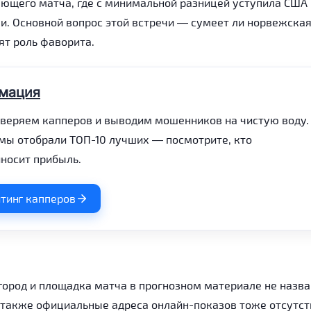
ющего матча, где с минимальной разницей уступила США 0
и. Основной вопрос этой встречи — сумеет ли норвежска
т роль фаворита.
мация
оверяем капперов и выводим мошенников на чистую воду.
 мы отобрали ТОП-10 лучших — посмотрите, кто
носит прибыль.
йтинг капперов
город и площадка матча в прогнозном материале не назва
а также официальные адреса онлайн-показов тоже отсутст