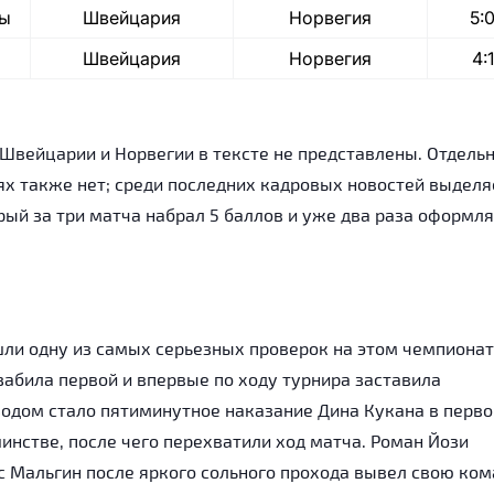
ры
Швейцария
Норвегия
5:
Швейцария
Норвегия
4:1
вейцарии и Норвегии в тексте не представлены. Отдель
х также нет; среди последних кадровых новостей выделя
ый за три матча набрал 5 баллов и уже два раза оформл
шли одну из самых серьезных проверок на этом чемпионат
абила первой и впервые по ходу турнира заставила
одом стало пятиминутное наказание Дина Кукана в перв
нстве, после чего перехватили ход матча. Роман Йози
с Мальгин после яркого сольного прохода вывел свою ко