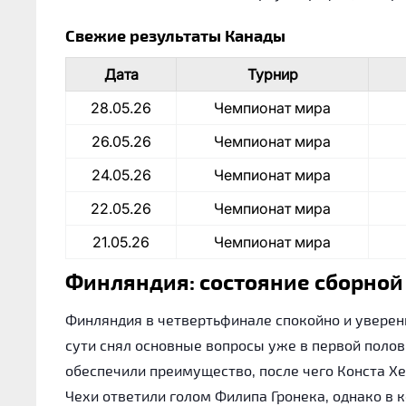
Свежие результаты Канады
Дата
Турнир
28.05.26
Чемпионат мира
26.05.26
Чемпионат мира
24.05.26
Чемпионат мира
22.05.26
Чемпионат мира
21.05.26
Чемпионат мира
Финляндия: состояние сборной
Финляндия в четвертьфинале спокойно и уверенн
сути снял основные вопросы уже в первой полов
обеспечили преимущество, после чего Конста Х
Чехи ответили голом Филипа Гронека, однако в