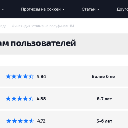
Прогнозы на хоккей
Статьи
Друг
Лучшие стратегии ставок на хоккей
Рейтинг к
Каналы со ставк
Рейтинг 
Рейтинг букмекеров на х
ада — Финляндия: ставка на полуфинал ЧМ
ам пользователей
4.94
Более 6 лет
4.88
6-7 лет
4.72
5-6 лет