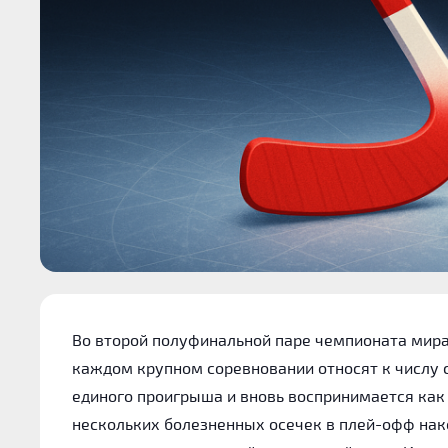
Во второй полуфинальной паре чемпионата мира
каждом крупном соревновании относят к числу с
единого проигрыша и вновь воспринимается как
нескольких болезненных осечек в плей-офф нак