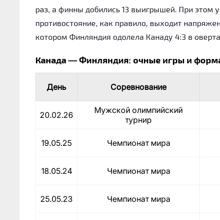
раз, а финны добились 13 выигрышей. При этом у
противостояние, как правило, выходит напряже
котором Финляндия одолела Канаду 4:3 в оверта
Канада — Финляндия: очные игры и форм
День
Соревнование
Мужской олимпийский
20.02.26
турнир
19.05.25
Чемпионат мира
18.05.24
Чемпионат мира
25.05.23
Чемпионат мира