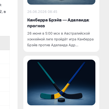
:
, в
26.06.2026
08:45
Канберра Брэйв — Аделаида:
прогноз
26 июня в 5:00 мск в Австралийской
хоккейной лиге пройдёт игра Канберра
Брэйв против Аделаида Адр...