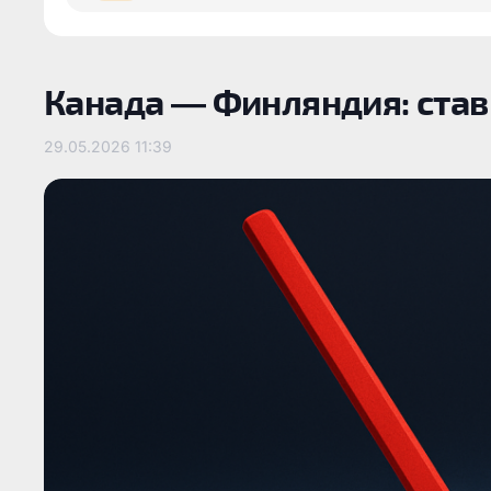
Канада — Финляндия: став
29.05.2026
11:39