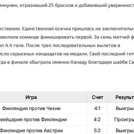
Аннунен, отразивший 25 бросков и добавивший увереннос
ественно. Единственная осечка пришлась на заключитель
позволила команде финишировать первой. За семь матчей 
вил 4.4 гола. После трех последовательных вылетов в
сло серьезных кандидатов на медали. Свой последний ти
огда в финале обыграла именно Канаду благодаря шайбе С
Игра
Счет
Результ
Финляндия против Чехии
4:1
Выигр
вейцария против Финляндии
4:2
Проигр
Финляндия против Австрии
5:2
Выигр