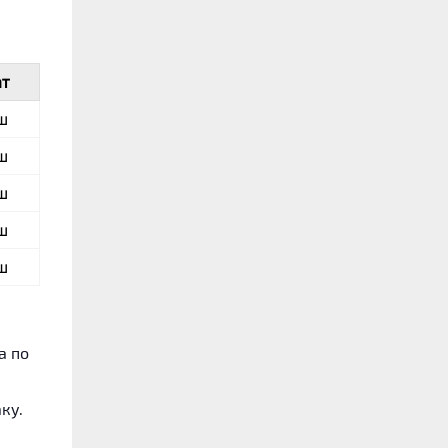
ат
ш
ш
ш
ш
ш
а по
ку.