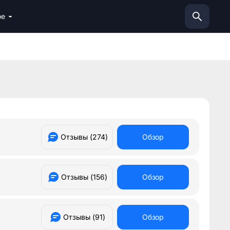
ое
апперов
ами в Телеграмм
букмекеров
оккей
Отзывы (
274
)
Обзор
Отзывы (
156
)
Обзор
Отзывы (
91
)
Обзор