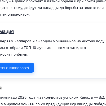
эли уже давно проходят в вязкой борьбе и при почти равн
ится к тому, дойдут ли канадцы до борьбы за золото или
этим оппонентом.
мация
оверяем капперов и выводим мошенников на чистую воду.
 мы отобрали ТОП-10 лучших — посмотрите, кто
носит прибыль.
йтинг капперов
я
лимпиаде 2026 года и закончилась успехом Канады — 3:2.
 в мировом хоккее: за 28 предыдущих игр канадцы победи