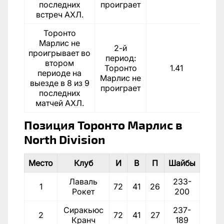
последних
проиграет
встреч АХЛ.
Торонто
Марлис не
2-й
проигрывает во
период:
втором
Торонто
1.41
периоде на
Марлис не
выезде в 8 из 9
проиграет
последних
матчей АХЛ.
Позиция Торонто Марлис в
North Division
Место
Клуб
И
В
П
Шайбы
О
Лаваль
233-
1
72
41
26
90
Рокет
200
Сиракьюс
237-
2
72
41
27
89
Кранч
189