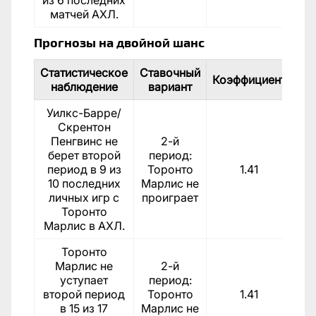
матчей АХЛ.
Прогнозы на двойной шанс
Статистическое
Ставочный
Коэффициент
наблюдение
вариант
Уилкс-Барре/
Скрентон
Пенгвинс не
2-й
берет второй
период:
период в 9 из
Торонто
1.41
10 последних
Марлис не
личных игр с
проиграет
Торонто
Марлис в АХЛ.
Торонто
Марлис не
2-й
уступает
период:
второй период
Торонто
1.41
в 15 из 17
Марлис не