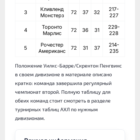
Кливленд
217-
3
72
37
32
83
Монстерз
227
Торонто
229-
4
72
36
31
82
Марлис
228
Рочестер
214-
5
72
31
37
72
Американс
235
Положение Уилкс-Барре/Скрентон Пенгвинс
в своем дивизионе в материале описано
кратко: команда завершила регулярный
чемпионат второй. Полную таблицу для
обеих команд стоит смотреть в разделе
турнирных таблиц АХЛ по нужным
дивизионам.