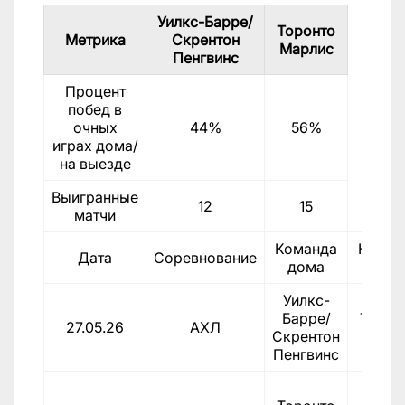
Уилкс-Барре/
Торонто
Метрика
Скрентон
Марлис
Пенгвинс
Процент
побед в
очных
44%
56%
играх дома/
на выезде
Выигранные
12
15
матчи
Команда
Коман
Дата
Соревнование
дома
госте
Уилкс-
Барре/
Торон
27.05.26
АХЛ
Скрентон
Марл
Пенгвинс
Уилкс