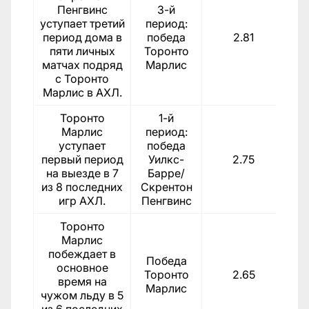
Пенгвинс
3-й
уступает третий
период:
период дома в
победа
2.81
пяти личных
Торонто
матчах подряд
Марлис
с Торонто
Марлис в АХЛ.
Торонто
1-й
Марлис
период:
уступает
победа
первый период
Уилкс-
2.75
на выезде в 7
Барре/
из 8 последних
Скрентон
игр АХЛ.
Пенгвинс
Торонто
Марлис
побеждает в
Победа
основное
Торонто
2.65
время на
Марлис
чужом льду в 5
из 6 последних