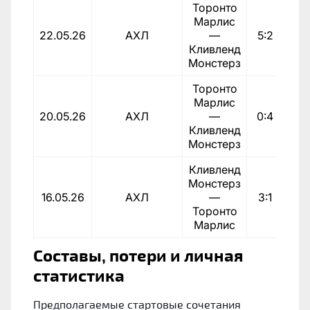
Торонто
Марлис
1:0
22.05.26
АХЛ
—
5:2
Кливленд
Монстерз
Торонто
Марлис
0:2
20.05.26
АХЛ
—
0:4
Кливленд
Монстерз
Кливленд
Монстерз
2:1
16.05.26
АХЛ
—
3:1
Торонто
Марлис
Составы, потери и личная
статистика
Предполагаемые стартовые сочетания