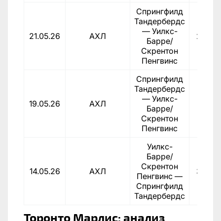
Спрингфилд
Тандербердс
— Уилкс-
21.05.26
АХЛ
2:0
Барре/
Скрентон
Пенгвинс
Спрингфилд
Тандербердс
— Уилкс-
19.05.26
АХЛ
1:2
Барре/
Скрентон
Пенгвинс
Уилкс-
Барре/
Скрентон
14.05.26
АХЛ
3:4
Пенгвинс —
Спрингфилд
Тандербердс
Торонто Марлис: анализ