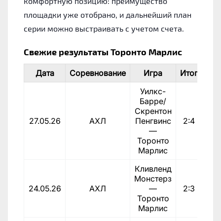
комфортную позицию: преимущество
площадки уже отобрано, и дальнейший план
серии можно выстраивать с учетом счета.
Свежие результаты Торонто Марлис
Дата
Соревнование
Игра
Итог
Пе
Уилкс-
Барре/
Скрентон
1:0
27.05.26
АХЛ
Пенгвинс
2:4
—
Торонто
Марлис
Кливленд
Монстерз
1:0
24.05.26
АХЛ
—
2:3
Торонто
Марлис