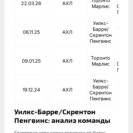
Торонто
Барр
22.03.26
АХЛ
Марлис
Скрен
Пенгв
Уилкс-
Барре/
Торон
06.11.25
АХЛ
Скрентон
Марл
Пенгвинс
Уилкс
Торонто
Барр
09.01.25
АХЛ
Марлис
Скрен
Пенгв
Уилкс-
Барре/
Торон
19.12.24
АХЛ
Скрентон
Марл
Пенгвинс
Уилкс-Барре/Скрентон
Пенгвинс: анализ команды
Стартовая игра серии оставила от Уилкс-