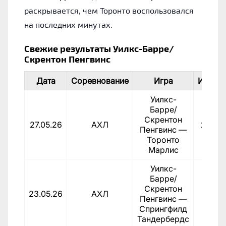
раскрывается, чем Торонто воспользовался
на последних минутах.
Свежие результаты Уилкс-Барре/
Скрентон Пенгвинс
Дата
Соревнование
Игра
Итог
Уилкс-
Барре/
Скрентон
27.05.26
АХЛ
2:4
Пенгвинс —
Торонто
Марлис
Уилкс-
Барре/
Скрентон
23.05.26
АХЛ
8:1
Пенгвинс —
Спрингфилд
Тандербердс