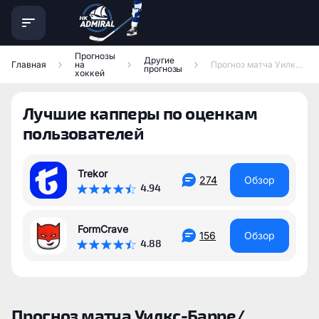
Прогнозы
Другие
Главная
на
Прогноз матча Уилкс-Барре/Скрентон Пенгвинс — Торонто Марлис
прогнозы
хоккей
Лучшие капперы по оценкам
пользователей
Trekor
274
Обзор
4.94
FormCrave
156
Обзор
4.88
Прогноз матча Уилкс-Барре/