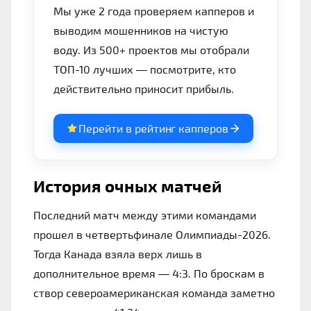
Мы уже 2 года проверяем капперов и
выводим мошенников на чистую
воду. Из 500+ проектов мы отобрали
ТОП-10 лучших — посмотрите, кто
действительно приносит прибыль.
Перейти в рейтинг капперов
История очных матчей
Последний матч между этими командами
прошел в четвертьфинале Олимпиады-2026.
Тогда Канада взяла верх лишь в
дополнительное время — 4:3. По броскам в
створ североамериканская команда заметно