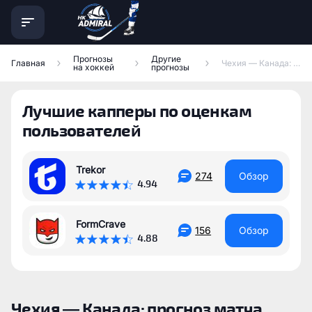
Прогнозы
Другие
Главная
Чехия — Канада: прогноз матча
на хоккей
прогнозы
Лучшие капперы по оценкам
пользователей
Trekor
274
Обзор
4.94
FormCrave
156
Обзор
4.88
Чехия — Канада: прогноз матча