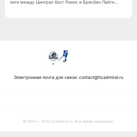
лиги между Централ Кост Ринос и Брисбен Лайтн...
Электронная почта для связи: contact@hcadmiral.ru
© 2013 — 2025 hcadmiral.ru. Все права защищены.