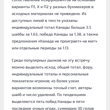
варианты П1, Х и П2 у разных букмекеров в
исходных материалах не приведено. Из
доступных линий в тексте указаны
индивидуальный тотал Канады больше 3.5
шайбы за 1.63, победа Канады за 1.38, а также
предложения «Канада не проиграет» на матч
или отдельные периоды за 1.13.
Среди популярных рынков на эту встречу
можно выделить исход, общий тотал, фору,
индивидуальные тоталы и персональные
показатели игроков; из более узких
вариантов возможны точный счет, авторы
шайб и число удалений. По тенденциям
выделяются пять побед Канады в пяти
последних очных играх, суммарно 30 голов