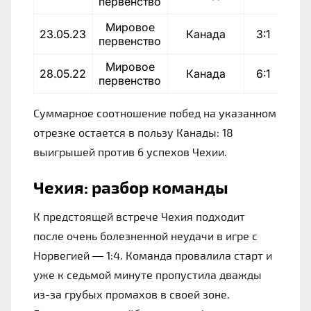
первенство
Мировое
23.05.23
Канада
3:1
первенство
Мировое
28.05.22
Канада
6:1
первенство
Суммарное соотношение побед на указанном
отрезке остается в пользу Канады: 18
выигрышей против 6 успехов Чехии.
Чехия: разбор команды
К предстоящей встрече Чехия подходит
после очень болезненной неудачи в игре с
Норвегией — 1:4. Команда провалила старт и
уже к седьмой минуте пропустила дважды
из-за грубых промахов в своей зоне.