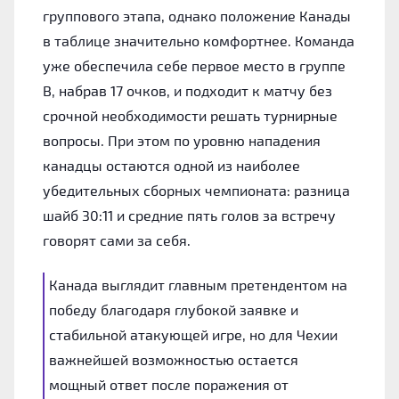
группового этапа, однако положение Канады
в таблице значительно комфортнее. Команда
уже обеспечила себе первое место в группе
B, набрав 17 очков, и подходит к матчу без
срочной необходимости решать турнирные
вопросы. При этом по уровню нападения
канадцы остаются одной из наиболее
убедительных сборных чемпионата: разница
шайб 30:11 и средние пять голов за встречу
говорят сами за себя.
Канада выглядит главным претендентом на
победу благодаря глубокой заявке и
стабильной атакующей игре, но для Чехии
важнейшей возможностью остается
мощный ответ после поражения от