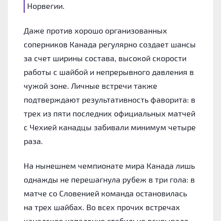
Норвегии.
Даже против хорошо организованных
соперников Канада регулярно создает шансы
за счет ширины состава, высокой скорости
работы с шайбой и непрерывного давления в
чужой зоне. Личные встречи также
подтверждают результативность фаворита: в
трех из пяти последних официальных матчей
с Чехией канадцы забивали минимум четыре
раза.
На нынешнем чемпионате мира Канада лишь
однажды не перешагнула рубеж в три гола: в
матче со Словенией команда остановилась
на трех шайбах. Во всех прочих встречах
канадское нападение стабильно вскрывало