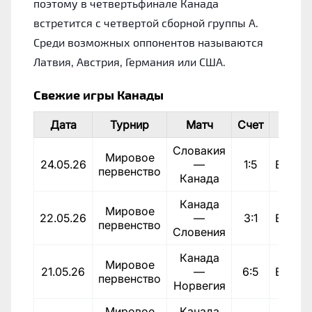
поэтому в четвертьфинале Канада
встретится с четвертой сборной группы A.
Среди возможных оппонентов называются
Латвия, Австрия, Германия или США.
Свежие игры Канады
Дата
Турнир
Матч
Счет
Ито
Словакия
Мировое
24.05.26
—
1:5
Выигр
первенство
Канада
Канада
Мировое
22.05.26
—
3:1
Выигр
первенство
Словения
Канада
Мировое
21.05.26
—
6:5
Выигр
первенство
Норвегия
Мировое
Канада