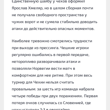
Единственную шайбу у чехов оформил
Ярослав Хмеляр, но в целом сборная почти
не получала свободного пространства у
чужих ворот и не сумела стабильно доводить
атаки до действительно опасных моментов.
Наиболее тревожно смотрелись трудности
при выходе из прессинга. Чешкие игроки
регулярно ошибались в первой передаче,
неторопливо разворачивали атаки и
позволяли Норвегии вести матч в
комфортном для нее ритме. При этом весь
турнир для Чехии нельзя считать
провальным: за шесть игр команда набрала
четыре победы при двух поражениях. Первая
потеря очков случилась со Словенией, где
чехи уступили 2:3 в овертайме.