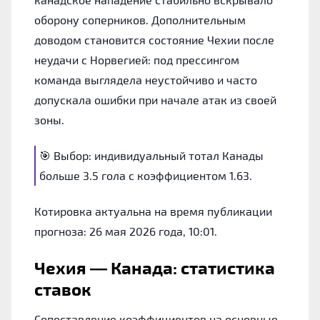
оборону соперников. Дополнительным
доводом становится состояние Чехии после
неудачи с Норвегией: под прессингом
команда выглядела неустойчиво и часто
допускала ошибки при начале атак из своей
зоны.
🎯 Выбор: индивидуальный тотал Канады
больше 3.5 гола с коэффициентом 1.63.
Котировка актуальна на время публикации
прогноза: 26 мая 2026 года, 10:01.
Чехия — Канада: статистика
ставок
Сопоставление коэффициентов на основные