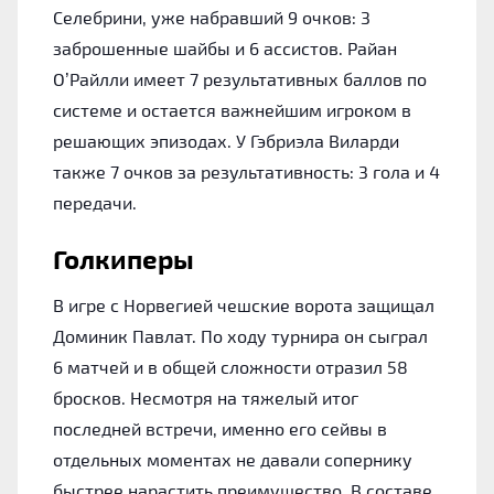
Селебрини, уже набравший 9 очков: 3
заброшенные шайбы и 6 ассистов. Райан
О’Райлли имеет 7 результативных баллов по
системе и остается важнейшим игроком в
решающих эпизодах. У Гэбриэла Виларди
также 7 очков за результативность: 3 гола и 4
передачи.
Голкиперы
В игре с Норвегией чешские ворота защищал
Доминик Павлат. По ходу турнира он сыграл
6 матчей и в общей сложности отразил 58
бросков. Несмотря на тяжелый итог
последней встречи, именно его сейвы в
отдельных моментах не давали сопернику
быстрее нарастить преимущество. В составе