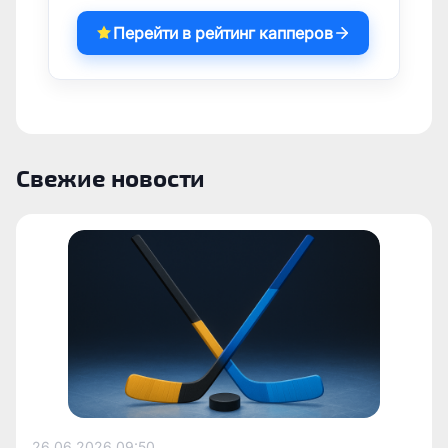
Перейти в рейтинг капперов
Свежие новости
26.06.2026
09:50