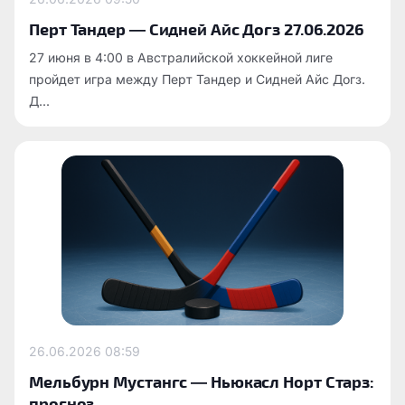
Перт Тандер — Сидней Айс Догз 27.06.2026
27 июня в 4:00 в Австралийской хоккейной лиге
пройдет игра между Перт Тандер и Сидней Айс Догз.
Д...
26.06.2026
08:59
Мельбурн Мустангс — Ньюкасл Норт Старз:
прогноз