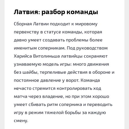
Латвия: разбор команды
Сборная Латвии подходит к мировому
первенству в статусе команды, которая
давно умеет создавать проблемы более
именитым соперникам. Под руководством
Харийса Витолиньша латвийцы сохраняют
узнаваемую модель игры: много движения
без шайбы, терпеливые действия в обороне и
постоянное давление у ворот. Команда
нечасто стремится контролировать ход
матча через владение, но при этом хорошо
умеет сбивать ритм соперника и переводить
игру в режим тяжелой борьбы за каждую
смену.