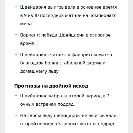
Швейцария выигрывала в основное время
в 9 из 10 последних матчей на чемпионате
мира.
Вариант: победа Швейцарии в основное
время.
Швейцария считается фаворитом матча
благодаря более стабильной форме и
домашнему льду.
Прогнозы на двойной исход
Швейцария не брала второй период в 7
очных встречах подряд.
На своем льду швейцарцы не выигрывали
второй период в 5 личных матчах подряд.