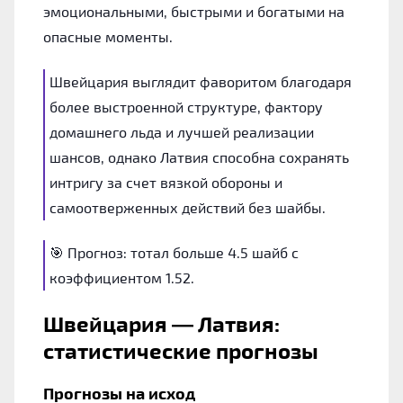
эмоциональными, быстрыми и богатыми на
опасные моменты.
Швейцария выглядит фаворитом благодаря
более выстроенной структуре, фактору
домашнего льда и лучшей реализации
шансов, однако Латвия способна сохранять
интригу за счет вязкой обороны и
самоотверженных действий без шайбы.
🎯 Прогноз: тотал больше 4.5 шайб с
коэффициентом 1.52.
Швейцария — Латвия:
статистические прогнозы
Прогнозы на исход