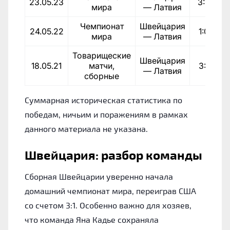
23.05.23
3:4
мира
— Латвия
Чемпионат
Швейцария
24.05.22
1:0
мира
— Латвия
Товарищеские
Швейцария
18.05.21
матчи,
3:1
— Латвия
сборные
Суммарная историческая статистика по
победам, ничьим и поражениям в рамках
данного материала не указана.
Швейцария: разбор команды
Сборная Швейцарии уверенно начала
домашний чемпионат мира, переиграв США
со счетом 3:1. Особенно важно для хозяев,
что команда Яна Кадье сохраняла