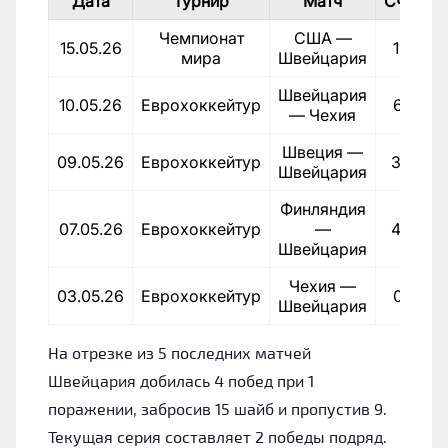
Дата
Турнир
Матч
Счет
Чемпионат
США —
15.05.26
1:3
мира
Швейцария
Швейцария
10.05.26
Еврохоккейтур
6:1
— Чехия
Швеция —
09.05.26
Еврохоккейтур
3:0
П
Швейцария
Финляндия
07.05.26
Еврохоккейтур
—
4:5
Швейцария
Чехия —
03.05.26
Еврохоккейтур
0:1
Швейцария
На отрезке из 5 последних матчей
Швейцария добилась 4 побед при 1
поражении, забросив 15 шайб и пропустив 9.
Текущая серия составляет 2 победы подряд.