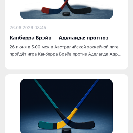
26.06.2026
08:45
Канберра Брэйв — Аделаида: прогноз
26 июня в 5:00 мск в Австралийской хоккейной лиге
пройдёт игра Канберра Брэйв против Аделаида Адр...