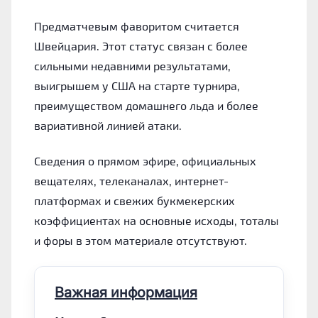
Предматчевым фаворитом считается
Швейцария. Этот статус связан с более
сильными недавними результатами,
выигрышем у США на старте турнира,
преимуществом домашнего льда и более
вариативной линией атаки.
Сведения о прямом эфире, официальных
вещателях, телеканалах, интернет-
платформах и свежих букмекерских
коэффициентах на основные исходы, тоталы
и форы в этом материале отсутствуют.
Важная информация