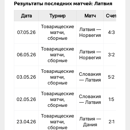
Результаты последних матчей: Латвия
Дата
Турнир
Матч
Счет
Товарищеские
Латвия —
07.05.26
матчи,
4:3
П
Норвегия
сборные
Товарищеские
Латвия —
06.05.26
матчи,
3:2
П
Норвегия
сборные
Товарищеские
Словакия
03.05.26
матчи,
5:2
По
— Латвия
сборные
Товарищеские
Словакия
02.05.26
матчи,
1:5
П
— Латвия
сборные
Товарищеские
Латвия —
23.04.26
матчи,
2:1
П
Дания
сборные