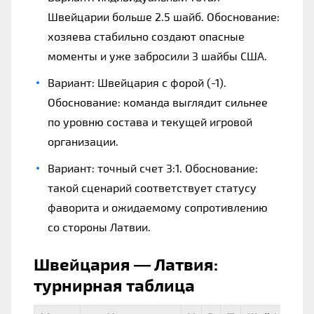
Швейцарии больше 2.5 шайб. Обоснование:
хозяева стабильно создают опасные
моменты и уже забросили 3 шайбы США.
Вариант: Швейцария с форой (-1).
Обоснование: команда выглядит сильнее
по уровню состава и текущей игровой
организации.
Вариант: точный счет 3:1. Обоснование:
такой сценарий соответствует статусу
фаворита и ожидаемому сопротивлению
со стороны Латвии.
Швейцария — Латвия:
турнирная таблица