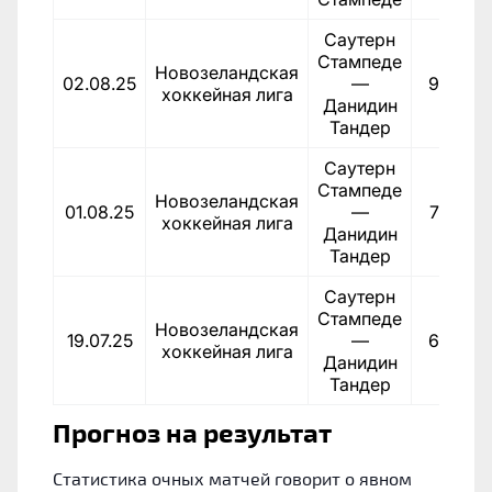
Саутерн
Стампеде
Новозеландская
02.08.25
—
9:3
П
хоккейная лига
Данидин
Тандер
Саутерн
Стампеде
Новозеландская
01.08.25
—
7:3
П
хоккейная лига
Данидин
Тандер
Саутерн
Стампеде
Новозеландская
19.07.25
—
6:3
П
хоккейная лига
Данидин
Тандер
Прогноз на результат
Статистика очных матчей говорит о явном