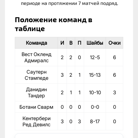
периоде на протяжении 7 матчей подряд.
Положение команд в
таблице
Команда
И
В
П
Шайбы
Очки
Вест Окленд
2
2
0
12-5
6
Адмиралс
Саутерн
3
2
1
15-13
6
Стампеде
Данидин
2
1
1
10-10
3
Тандер
Ботани Сварм
0
0
0
0-0
0
Кентербери
3
0
3
8-17
0
Ред Девилс