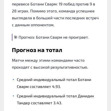
перевесе Ботани Сварм: 19 побед против 9 в
28 играх. Помимо этого, команда успешнее
выглядела в большей части последних встреч
с данным оппонентом.
🎯 Прогноз: Ботани Сварм не проиграет.
Прогноз на тотал
Матчи между этими командами часто
проходят с высокой результативностью.
Средний индивидуальный тотал Ботани
Сварм составляет 4.93.
Средний индивидуальный тотал Данидин
Тандер составляет 3.43.