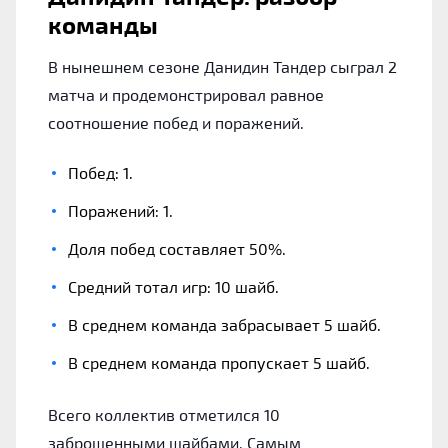
команды
В нынешнем сезоне Данидин Тандер сыграл 2
матча и продемонстрировал равное
соотношение побед и поражений.
Побед: 1.
Поражений: 1.
Доля побед составляет 50%.
Средний тотал игр: 10 шайб.
В среднем команда забрасывает 5 шайб.
В среднем команда пропускает 5 шайб.
Всего коллектив отметился 10
заброшенными шайбами. Самым