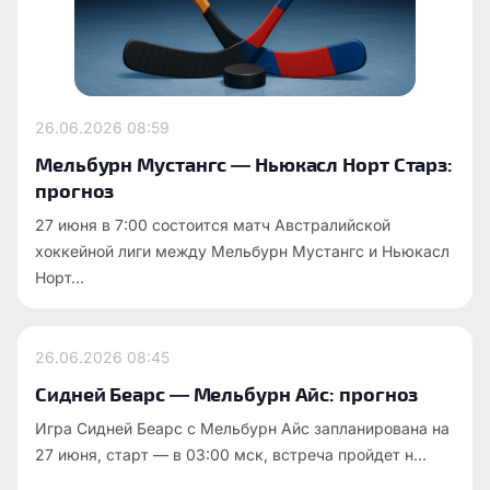
26.06.2026
08:59
Мельбурн Мустангс — Ньюкасл Норт Старз:
прогноз
27 июня в 7:00 состоится матч Австралийской
хоккейной лиги между Мельбурн Мустангс и Ньюкасл
Норт...
26.06.2026
08:45
Сидней Беарс — Мельбурн Айс: прогноз
Игра Сидней Беарс с Мельбурн Айс запланирована на
27 июня, старт — в 03:00 мск, встреча пройдет н...