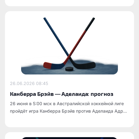
26.06.2026
08:45
Канберра Брэйв — Аделаида: прогноз
26 июня в 5:00 мск в Австралийской хоккейной лиге
пройдёт игра Канберра Брэйв против Аделаида Адр...