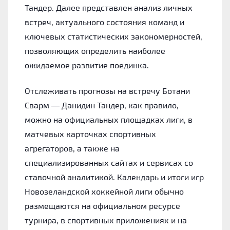
Тандер. Далее представлен анализ личных
встреч, актуального состояния команд и
ключевых статистических закономерностей,
позволяющих определить наиболее
ожидаемое развитие поединка.
Отслеживать прогнозы на встречу Ботани
Сварм — Данидин Тандер, как правило,
можно на официальных площадках лиги, в
матчевых карточках спортивных
агрегаторов, а также на
специализированных сайтах и сервисах со
ставочной аналитикой. Календарь и итоги игр
Новозеландской хоккейной лиги обычно
размещаются на официальном ресурсе
турнира, в спортивных приложениях и на