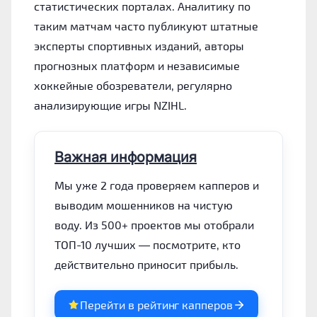
статистических порталах. Аналитику по
таким матчам часто публикуют штатные
эксперты спортивных изданий, авторы
прогнозных платформ и независимые
хоккейные обозреватели, регулярно
анализирующие игры NZIHL.
Важная информация
Мы уже 2 года проверяем капперов и
выводим мошенников на чистую
воду. Из 500+ проектов мы отобрали
ТОП-10 лучших — посмотрите, кто
действительно приносит прибыль.
Перейти в рейтинг капперов