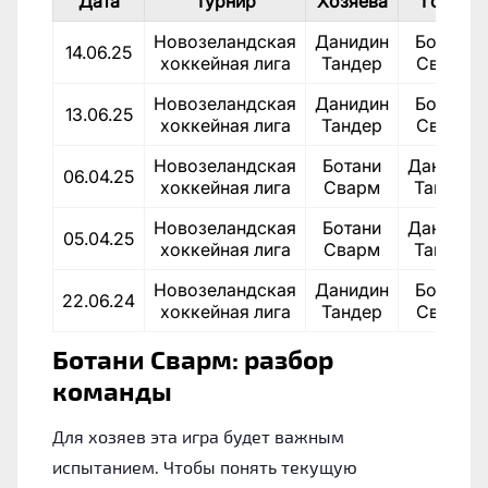
Дата
Турнир
Хозяева
Гости
Новозеландская
Данидин
Ботани
14.06.25
хоккейная лига
Тандер
Сварм
Новозеландская
Данидин
Ботани
13.06.25
хоккейная лига
Тандер
Сварм
Новозеландская
Ботани
Данидин
06.04.25
хоккейная лига
Сварм
Тандер
Новозеландская
Ботани
Данидин
05.04.25
хоккейная лига
Сварм
Тандер
Новозеландская
Данидин
Ботани
22.06.24
хоккейная лига
Тандер
Сварм
Ботани Сварм: разбор
команды
Для хозяев эта игра будет важным
испытанием. Чтобы понять текущую