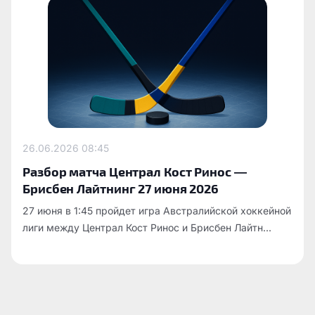
26.06.2026
08:45
Разбор матча Централ Кост Ринос —
Брисбен Лайтнинг 27 июня 2026
27 июня в 1:45 пройдет игра Австралийской хоккейной
лиги между Централ Кост Ринос и Брисбен Лайтн...