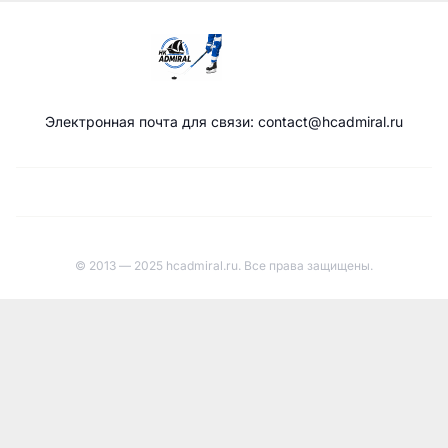
Электронная почта для связи: contact@hcadmiral.ru
© 2013 — 2025 hcadmiral.ru. Все права защищены.