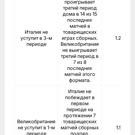
проигрывает
третий период
дома в 14 из 15
последних
матчей в
Италия не
товарищеских
уступит в 3-м
играх сборных.
1.24
периоде
Великобритания
не выигрывает
третий период в
7 из 8
последних
матчей этого
формата.
Италия не
побеждает в
первом
периоде на
протяжении 7
Великобритания
товарищеских
не уступит в 1-м
матчей сборных
1.51
периоде
подряд.