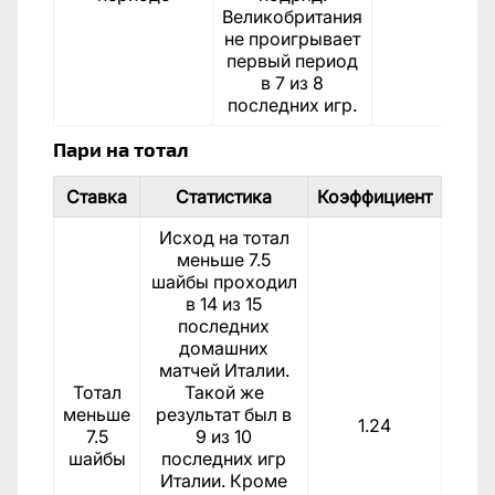
Великобритания
не проигрывает
первый период
в 7 из 8
последних игр.
Пари на тотал
Ставка
Статистика
Коэффициент
Исход на тотал
меньше 7.5
шайбы проходил
в 14 из 15
последних
домашних
матчей Италии.
Тотал
Такой же
меньше
результат был в
1.24
7.5
9 из 10
шайбы
последних игр
Италии. Кроме