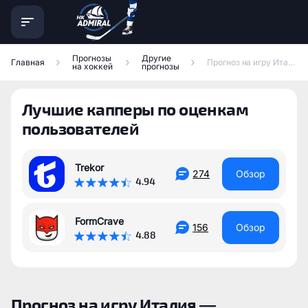
Прогнозы
Другие
Главная
Прогноз на игру Италия — Великобритания
на хоккей
прогнозы
Лучшие капперы по оценкам
пользователей
Trekor
274
Обзор
4.94
FormCrave
156
Обзор
4.88
Прогноз на игру Италия —