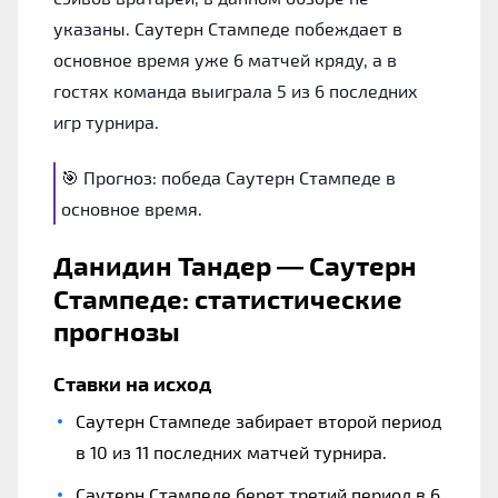
указаны. Саутерн Стампеде побеждает в
основное время уже 6 матчей кряду, а в
гостях команда выиграла 5 из 6 последних
игр турнира.
🎯 Прогноз: победа Саутерн Стампеде в
основное время.
Данидин Тандер — Саутерн
Стампеде: статистические
прогнозы
Ставки на исход
Саутерн Стампеде забирает второй период
в 10 из 11 последних матчей турнира.
Саутерн Стампеде берет третий период в 6