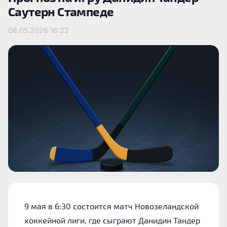
Саутерн Стампеде
08.05.2026
16:32
9 мая в 6:30 состоится матч Новозеландской
хоккейной лиги, где сыграют Данидин Тандер