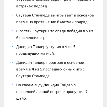
встречах подряд.
Саутерн Стампеде выигрывает в основное
время на протяжении 6 матчей подряд.
В гостях Саутерн Стампеде победил в 5 из
6 последних игр.
Данидин Тандер уступил в 4 из 5
предыдущих матчей.
Данидин Тандер проиграл в основное
время в 4 из 5 последних очных игр с
Саутерн Стампеде.
На своем льду Данидин Тандер в
последней личной встрече пропустил 7
шайб.