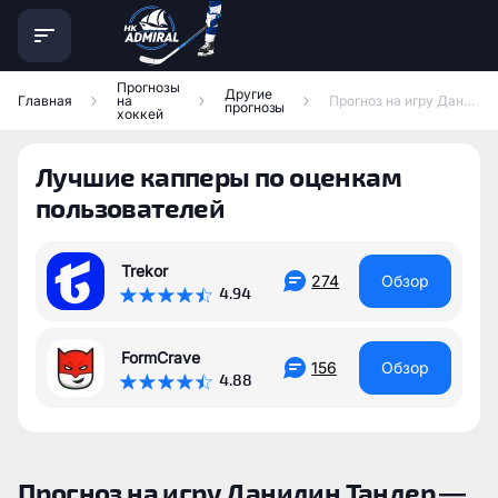
Прогнозы
Другие
Главная
на
Прогноз на игру Данидин Тандер — Саутерн Стампеде
прогнозы
хоккей
Лучшие капперы по оценкам
пользователей
Trekor
274
Обзор
4.94
FormCrave
156
Обзор
4.88
Прогноз на игру Данидин Тандер —