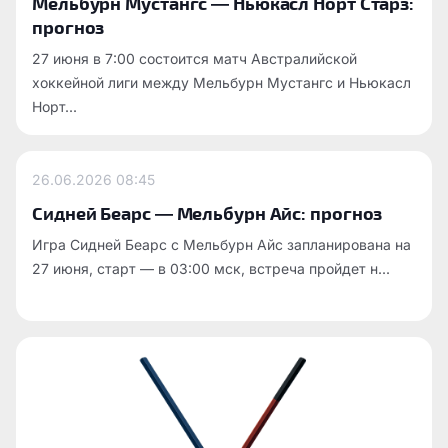
Мельбурн Мустангс — Ньюкасл Норт Старз:
прогноз
27 июня в 7:00 состоится матч Австралийской
хоккейной лиги между Мельбурн Мустангс и Ньюкасл
Норт...
26.06.2026
08:45
Сидней Беарс — Мельбурн Айс: прогноз
Игра Сидней Беарс с Мельбурн Айс запланирована на
27 июня, старт — в 03:00 мск, встреча пройдет н...