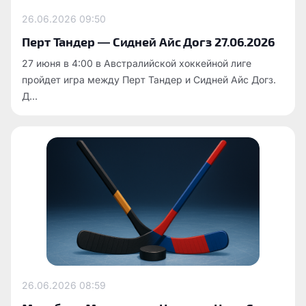
26.06.2026
09:50
Перт Тандер — Сидней Айс Догз 27.06.2026
27 июня в 4:00 в Австралийской хоккейной лиге
пройдет игра между Перт Тандер и Сидней Айс Догз.
Д...
26.06.2026
08:59