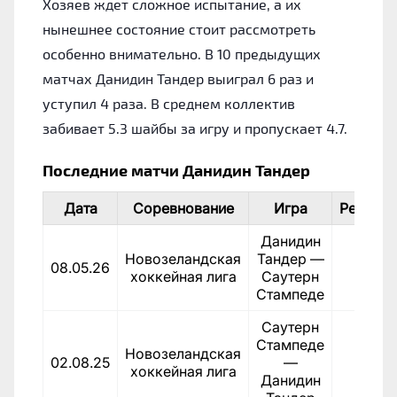
Хозяев ждет сложное испытание, а их
нынешнее состояние стоит рассмотреть
особенно внимательно. В 10 предыдущих
матчах Данидин Тандер выиграл 6 раз и
уступил 4 раза. В среднем коллектив
забивает 5.3 шайбы за игру и пропускает 4.7.
Последние матчи Данидин Тандер
Дата
Соревнование
Игра
Результ
Данидин
Новозеландская
Тандер —
08.05.26
4:7
хоккейная лига
Саутерн
Стампеде
Саутерн
Стампеде
Новозеландская
02.08.25
—
9:3
хоккейная лига
Данидин