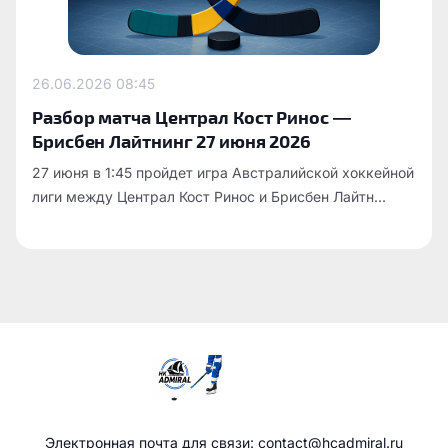
26.06.2026
08:45
Разбор матча Централ Кост Ринос —
Брисбен Лайтнинг 27 июня 2026
27 июня в 1:45 пройдет игра Австралийской хоккейной
лиги между Централ Кост Ринос и Брисбен Лайтн...
Электронная почта для связи: contact@hcadmiral.ru