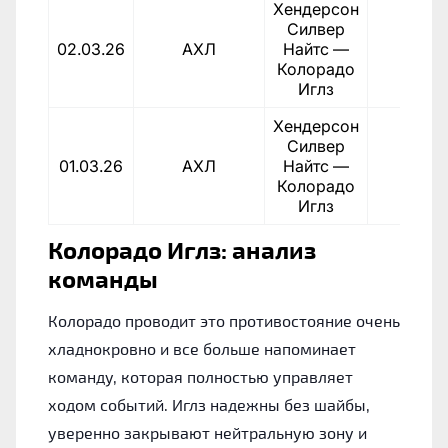
Хендерсон
Силвер
02.03.26
АХЛ
Найтс —
3:4
Колорадо
Иглз
Хендерсон
Силвер
01.03.26
АХЛ
Найтс —
4:2
Колорадо
Иглз
Колорадо Иглз: анализ
команды
Колорадо проводит это противостояние очень
хладнокровно и все больше напоминает
команду, которая полностью управляет
ходом событий. Иглз надежны без шайбы,
уверенно закрывают нейтральную зону и