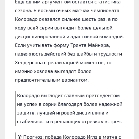
Еще одним аргументом остается статистика
сезона. В восьми очных матчах чемпионата
Колорадо оказался сильнее шесть раз, а по
ходу всей серии выглядит более цельной,
дисциплинированной и адаптивной командой.
Если учитывать форму Трента Майнера,
надежность действий без шайбы и трудности
Хендерсона с реализацией моментов, то
именно хозяева выглядят более
предпочтительным вариантом.
Колорадо выглядит главным претендентом
на успех в серии благодаря более надежной
защите, лучшей игровой дисциплине и
стабильности в решающих отрезках встреч.
🎯 Прогноз: победа Колорадо Иглз в матче с