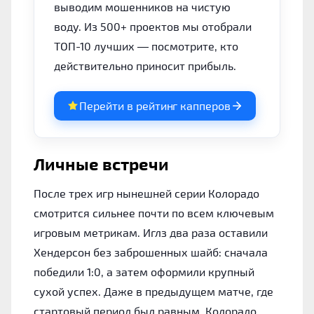
выводим мошенников на чистую
воду. Из 500+ проектов мы отобрали
ТОП-10 лучших — посмотрите, кто
действительно приносит прибыль.
Перейти в рейтинг капперов
Личные встречи
После трех игр нынешней серии Колорадо
смотрится сильнее почти по всем ключевым
игровым метрикам. Иглз два раза оставили
Хендерсон без заброшенных шайб: сначала
победили 1:0, а затем оформили крупный
сухой успех. Даже в предыдущем матче, где
стартовый период был равным, Колорадо