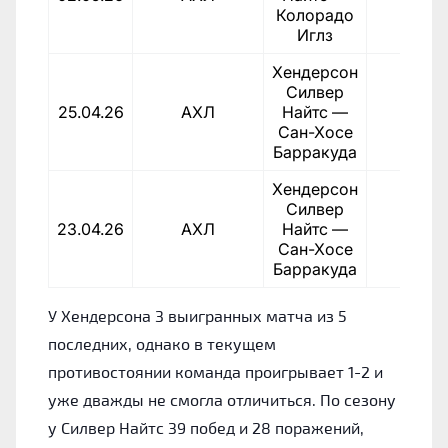
Колорадо
Иглз
Хендерсон
Силвер
25.04.26
АХЛ
Найтс —
5:1
Сан-Хосе
Барракуда
Хендерсон
Силвер
23.04.26
АХЛ
Найтс —
5:4
Сан-Хосе
Барракуда
У Хендерсона 3 выигранных матча из 5
последних, однако в текущем
противостоянии команда проигрывает 1-2 и
уже дважды не смогла отличиться. По сезону
у Силвер Найтс 39 побед и 28 поражений,