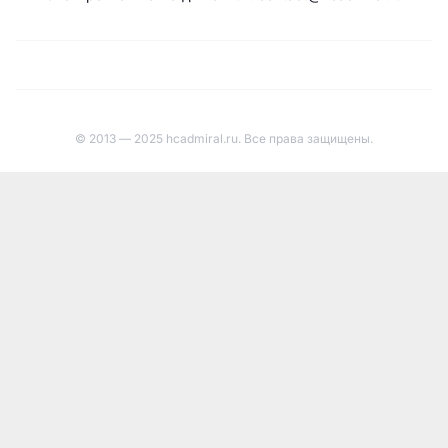
© 2013 — 2025 hcadmiral.ru. Все права защищены.