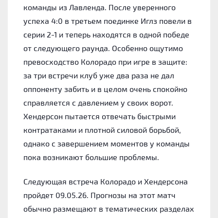
команды из Лавленда. После уверенного
успеха 4:0 в третьем поединке Иглз повели в
серии 2-1 и теперь находятся в одной победе
от следующего раунда. Особенно ощутимо
превосходство Колорадо при игре в защите:
за три встречи клуб уже два раза не дал
оппоненту забить и в целом очень спокойно
справляется с давлением у своих ворот.
Хендерсон пытается отвечать быстрыми
контратаками и плотной силовой борьбой,
однако с завершением моментов у команды
пока возникают большие проблемы.
Следующая встреча Колорадо и Хендерсона
пройдет 09.05.26. Прогнозы на этот матч
обычно размещают в тематических разделах