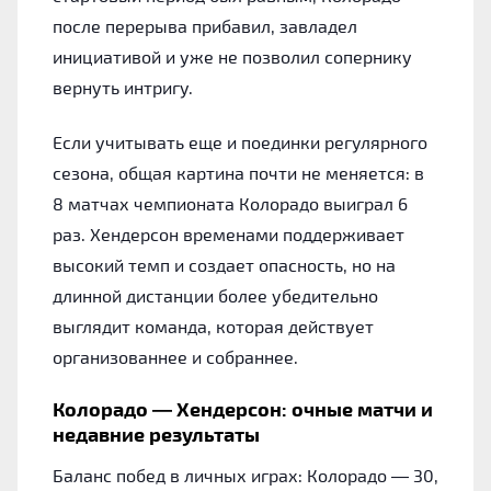
после перерыва прибавил, завладел
инициативой и уже не позволил сопернику
вернуть интригу.
Если учитывать еще и поединки регулярного
сезона, общая картина почти не меняется: в
8 матчах чемпионата Колорадо выиграл 6
раз. Хендерсон временами поддерживает
высокий темп и создает опасность, но на
длинной дистанции более убедительно
выглядит команда, которая действует
организованнее и собраннее.
Колорадо — Хендерсон: очные матчи и
недавние результаты
Баланс побед в личных играх: Колорадо — 30,