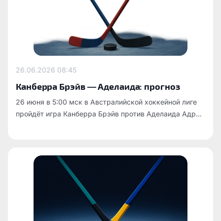
26.06.2026
08:45
Канберра Брэйв — Аделаида: прогноз
26 июня в 5:00 мск в Австралийской хоккейной лиге
пройдёт игра Канберра Брэйв против Аделаида Адр...