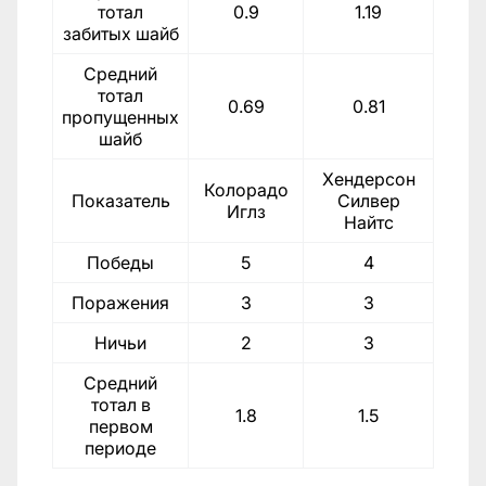
тотал
0.9
1.19
забитых шайб
Средний
тотал
0.69
0.81
пропущенных
шайб
Хендерсон
Колорадо
Показатель
Силвер
Иглз
Найтс
Победы
5
4
Поражения
3
3
Ничьи
2
3
Средний
тотал в
1.8
1.5
первом
периоде