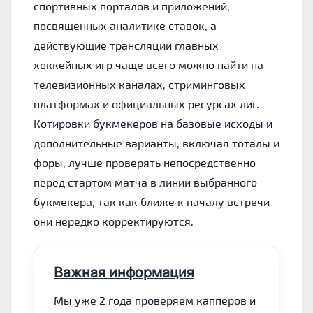
спортивных порталов и приложений,
посвященных аналитике ставок, а
действующие трансляции главных
хоккейных игр чаще всего можно найти на
телевизионных каналах, стриминговых
платформах и официальных ресурсах лиг.
Котировки букмекеров на базовые исходы и
дополнительные варианты, включая тоталы и
форы, лучше проверять непосредственно
перед стартом матча в линии выбранного
букмекера, так как ближе к началу встречи
они нередко корректируются.
Важная информация
Мы уже 2 года проверяем капперов и