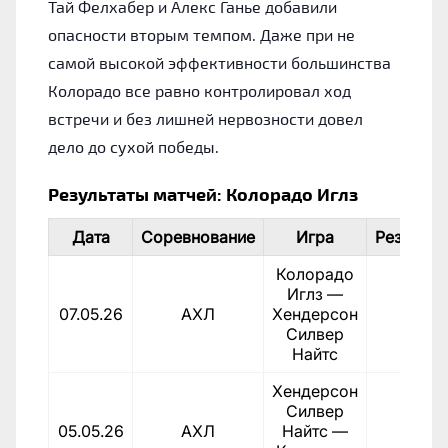
Тай Фелхабер и Алекс Ганье добавили
опасности вторым темпом. Даже при не
самой высокой эффективности большинства
Колорадо все равно контролировал ход
встречи и без лишней нервозности довел
дело до сухой победы.
Результаты матчей: Колорадо Иглз
Дата
Соревнование
Игра
Результа
Колорадо
Иглз —
07.05.26
АХЛ
Хендерсон
4:0
Силвер
Найтс
Хендерсон
Силвер
05.05.26
АХЛ
Найтс —
4:3