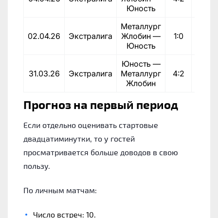
Юность
Металлург
02.04.26
Экстралига
Жлобин —
1:0
Поб
Юность
Юность —
31.03.26
Экстралига
Металлург
4:2
Пора
Жлобин
Прогноз на первый период
Если отдельно оценивать стартовые
двадцатиминутки, то у гостей
просматривается больше доводов в свою
пользу.
По личным матчам:
Число встреч: 10.