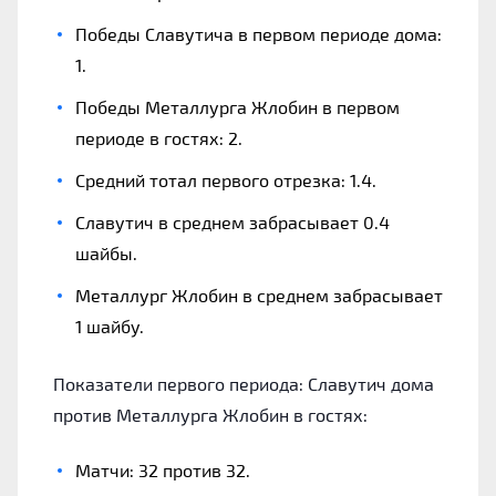
Победы Славутича в первом периоде дома:
1.
Победы Металлурга Жлобин в первом
периоде в гостях: 2.
Средний тотал первого отрезка: 1.4.
Славутич в среднем забрасывает 0.4
шайбы.
Металлург Жлобин в среднем забрасывает
1 шайбу.
Показатели первого периода: Славутич дома
против Металлурга Жлобин в гостях:
Матчи: 32 против 32.