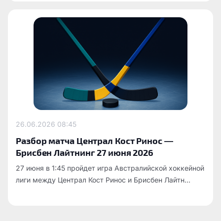
26.06.2026
08:45
Разбор матча Централ Кост Ринос —
Брисбен Лайтнинг 27 июня 2026
27 июня в 1:45 пройдет игра Австралийской хоккейной
лиги между Централ Кост Ринос и Брисбен Лайтн...