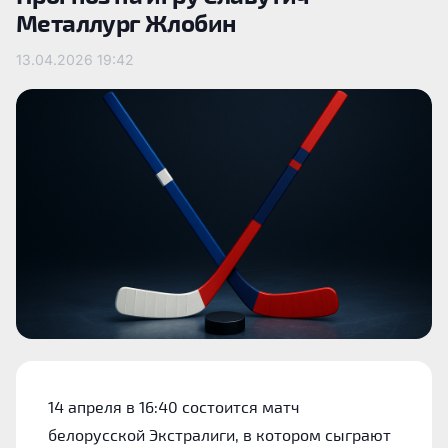
Металлург Жлобин
13.04.2026
19:42
14 апреля в 16:40 состоится матч
белорусской Экстралиги, в котором сыграют