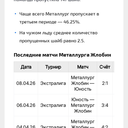
Чаще всего Металлург пропускает в
третьем периоде — 46.25%.
На чужом льду среднее количество
пропущенных шайб равно 2.5.
Последние матчи Металлурга Жлобин
Дата
Турнир
Матч
Счёт
Ит
Металлург
08.04.26
Экстралига
Жлобин —
2:1
Поб
Юность
Юность —
06.04.26
Экстралига
Металлург
3:4
Поб
Жлобин
Металлург
04.04.26
Экстралига
Жлобин —
4:2
Поб