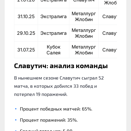
Жлобин
Металлург
31.10.25
Экстралига
Славутич
Жлобин
Металлург
29.10.25
Экстралига
Славутич
Жлобин
Кубок
Металлург
31.07.25
Славутич
Салея
Жлобин
Славутич: анализ команды
В нынешнем сезоне Славутич сыграл 52
матча, в которых добился 33 побед и
потерпел 19 поражений.
Процент победных матчей: 65%.
Процент поражений: 35%.
Средний тотал игр: 5.08.