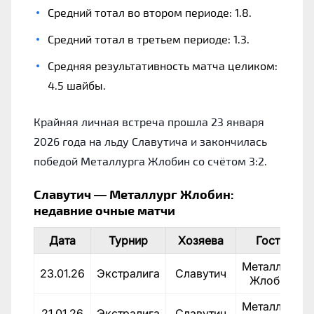
Средний тотал во втором периоде: 1.8.
Средний тотал в третьем периоде: 1.3.
Средняя результативность матча целиком:
4.5 шайбы.
Крайняя личная встреча прошла 23 января
2026 года на льду Славутича и закончилась
победой Металлурга Жлобин со счётом 3:2.
Славутич — Металлург Жлобин:
недавние очные матчи
Дата
Турнир
Хозяева
Гости
Металлург
23.01.26
Экстралига
Славутич
Жлобин
Металлург
21.01.26
Экстралига
Славутич