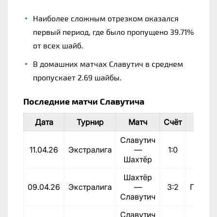
Наиболее сложным отрезком оказался
первый период, где было пропущено 39.71%
от всех шайб.
В домашних матчах Славутич в среднем
пропускает 2.69 шайбы.
Последние матчи Славутича
Дата
Турнир
Матч
Счёт
Ито
Славутич
11.04.26
Экстралига
—
1:0
Побе
Шахтёр
Шахтёр
09.04.26
Экстралига
—
3:2
Пораж
Славутич
Славутич