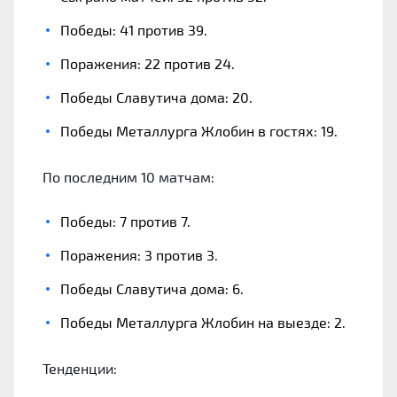
Победы: 41 против 39.
Поражения: 22 против 24.
Победы Славутича дома: 20.
Победы Металлурга Жлобин в гостях: 19.
По последним 10 матчам:
Победы: 7 против 7.
Поражения: 3 против 3.
Победы Славутича дома: 6.
Победы Металлурга Жлобин на выезде: 2.
Тенденции: