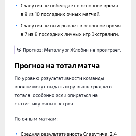
Славутич не побеждает в основное время
в 9 из 10 последних очных матчей.
Славутич не выигрывает в основное время
в 7 из 8 последних личных игр Экстралиги.
🎯 Прогноз: Металлург Жлобин не проиграет.
Прогноз на тотал матча
По уровню результативности команды
вполне могут выдать игру выше среднего
тотала, особенно если опираться на
статистику очных встреч.
По очным матчам:
Средняя результативность Славутича: 2.4