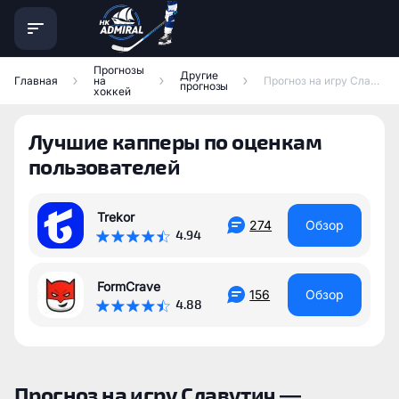
Прогнозы
Другие
Главная
на
Прогноз на игру Славутич — Металлург Жлобин
прогнозы
хоккей
Лучшие капперы по оценкам
пользователей
Trekor
274
Обзор
4.94
FormCrave
156
Обзор
4.88
Прогноз на игру Славутич —