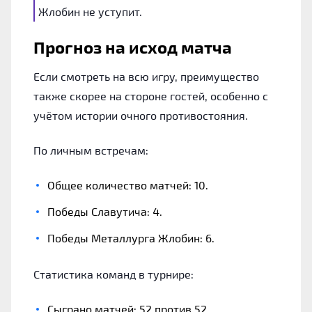
Жлобин не уступит.
Прогноз на исход матча
Если смотреть на всю игру, преимущество
также скорее на стороне гостей, особенно с
учётом истории очного противостояния.
По личным встречам:
Общее количество матчей: 10.
Победы Славутича: 4.
Победы Металлурга Жлобин: 6.
Статистика команд в турнире:
Сыграно матчей: 52 против 52.