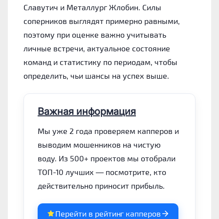
Славутич и Металлург Жлобин. Силы
соперников выглядят примерно равными,
поэтому при оценке важно учитывать
личные встречи, актуальное состояние
команд и статистику по периодам, чтобы
определить, чьи шансы на успех выше.
Важная информация
Мы уже 2 года проверяем капперов и
выводим мошенников на чистую
воду. Из 500+ проектов мы отобрали
ТОП-10 лучших — посмотрите, кто
действительно приносит прибыль.
Перейти в рейтинг капперов