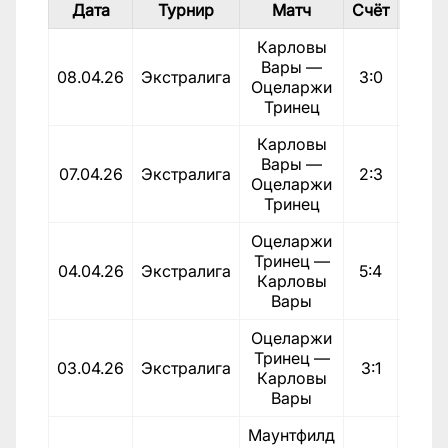
Дата
Турнир
Матч
Счёт
И
Карловы
Вары —
08.04.26
Экстралига
3:0
Пора
Оцеларжи
Тринец
Карловы
Вары —
07.04.26
Экстралига
2:3
По
Оцеларжи
Тринец
Оцеларжи
Тринец —
04.04.26
Экстралига
5:4
По
Карловы
Вары
Оцеларжи
Тринец —
03.04.26
Экстралига
3:1
По
Карловы
Вары
Маунтфилд