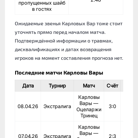
пропущенных шайб
в гостях
Ожидаемые звенья Карловых Вар тоже стоит
уточнять прямо перед началом матча.
Подтверждённой информации о травмах,
дисквалификациях и датах возвращения
игроков на момент составления прогноза нет.
Последние матчи Карловы Вары
Дата
Турнир
Матч
Счёт
Ит
Карловы
Вары —
08.04.26
Экстралига
3:0
Поб
Оцеларжи
Тринец
Карловы
Вары —
07.04.26
Экстралига
2:3
Пора