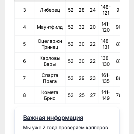
148-
3
Либерец
52
28
24
91
121
141-
4
Маунтфилд
52
32
20
90
120
Оцеларжи
148-
5
52
30
22
87
Тринец
131
Карловы
138-
6
52
30
22
87
Вары
130
Спарта
161-
7
52
29
23
86
Прага
135
Комета
141-
8
52
25
27
76
Брно
149
Важная информация
Мы уже 2 года проверяем капперов