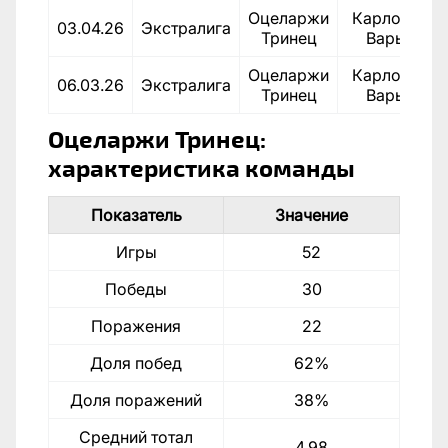
Оцеларжи
Карловы
03.04.26
Экстралига
Тринец
Вары
Оцеларжи
Карловы
06.03.26
Экстралига
Тринец
Вары
Оцеларжи Тринец:
характеристика команды
Показатель
Значение
Игры
52
Победы
30
Поражения
22
Доля побед
62%
Доля поражений
38%
Средний тотал
4.98