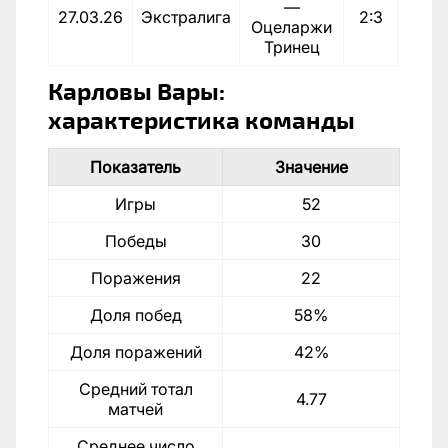
—
27.03.26
Экстралига
2:3
По
Оцеларжи
Тринец
Карловы Вары:
характеристика команды
Показатель
Значение
Игры
52
Победы
30
Поражения
22
Доля побед
58%
Доля поражений
42%
Средний тотал
4.77
матчей
Среднее число