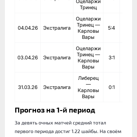
Оцеларжи
Тринец
Оцеларжи
Тринец —
04.04.26
Экстралига
5:4
Пора
Карловы
Вары
Оцеларжи
Тринец —
03.04.26
Экстралига
3:1
Пора
Карловы
Вары
Либерец
—
31.03.26
Экстралига
0:1
Поб
Карловы
Вары
Прогноз на 1-й период
За девять очных матчей средний тотал
первого периода достиг 1.22 шайбы. На своём