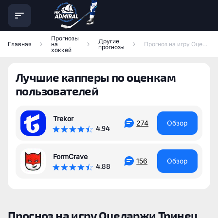
Прогнозы
Другие
Главная
на
Прогноз на игру Оцеларжи Тринец — Карловы Вары
прогнозы
хоккей
Лучшие капперы по оценкам
пользователей
Trekor
274
Обзор
4.94
FormCrave
156
Обзор
4.88
Прогноз на игру Оцеларжи Тринец