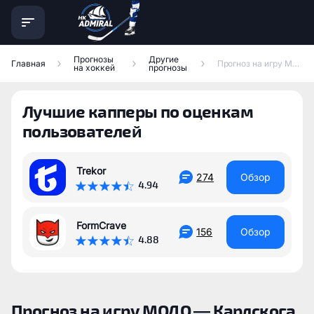
Прогнозы
Другие
Главная
Прогноз на игру МОДО — Карлскога
на хоккей
прогнозы
Лучшие капперы по оценкам
пользователей
Trekor
274
Обзор
4.94
FormCrave
156
Обзор
4.88
Прогноз на игру МОДО — Карлскога