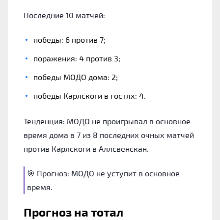
Последние 10 матчей:
победы: 6 против 7;
поражения: 4 против 3;
победы МОДО дома: 2;
победы Карлскоги в гостях: 4.
Тенденция: МОДО не проигрывал в основное
время дома в 7 из 8 последних очных матчей
против Карлскоги в Аллсвенскан.
🎯 Прогноз: МОДО не уступит в основное
время.
Прогноз на тотал