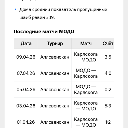
Дома средний показатель пропущенных
шайб равен 3.19.
Последние матчи МОДО
Дата
Турнир
Матч
Счёт
Карлскога
09.04.26
Аллсвенскан
3:5
П
— МОДО
МОДО —
07.04.26
Аллсвенскан
4:0
П
Карлскога
МОДО —
05.04.26
Аллсвенскан
0:2
Пор
Карлскога
Карлскога
03.04.26
Аллсвенскан
5:3
Пор
— МОДО
Карлскога
01.04.26
Аллсвенскан
1:2
П
— МОДО