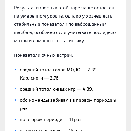
Результативность в этой паре чаще остается
на умеренном уровне, однако у хозяев есть
стабильные показатели по заброшенным
шайбам, особенно если учитывать последние
матчи и домашнюю статистику.
Показатели очных встреч:
средний тотал голов МОДО — 2.39,
Карлскоги — 2.76;
средний тотал очных игр — 4.39;
обе команды забивали в первом периоде 9
раз;
во втором периоде — 11 раз;
в третьем периоде — 16 раз.