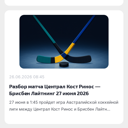
26.06.2026
08:45
Разбор матча Централ Кост Ринос —
Брисбен Лайтнинг 27 июня 2026
27 июня в 1:45 пройдет игра Австралийской хоккейной
лиги между Централ Кост Ринос и Брисбен Лайтн...