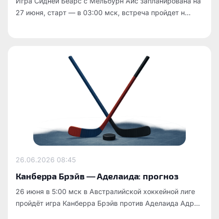
Игра Сидней Беарс с Мельбурн Айс запланирована на
27 июня, старт — в 03:00 мск, встреча пройдет н...
26.06.2026
08:45
Канберра Брэйв — Аделаида: прогноз
26 июня в 5:00 мск в Австралийской хоккейной лиге
пройдёт игра Канберра Брэйв против Аделаида Адр...