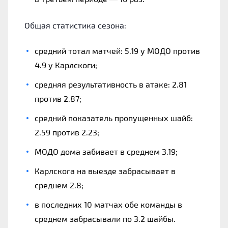
Общая статистика сезона:
средний тотал матчей: 5.19 у МОДО против
4.9 у Карлскоги;
средняя результативность в атаке: 2.81
против 2.87;
средний показатель пропущенных шайб:
2.59 против 2.23;
МОДО дома забивает в среднем 3.19;
Карлскога на выезде забрасывает в
среднем 2.8;
в последних 10 матчах обе команды в
среднем забрасывали по 3.2 шайбы.