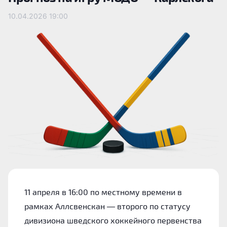
10.04.2026
19:00
11 апреля в 16:00 по местному времени в
рамках Аллсвенскан — второго по статусу
дивизиона шведского хоккейного первенства