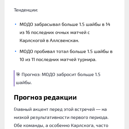
Тенденции:
МОДО забрасывал больше 1.5 шайбы в 14
из 16 последних очных матчей с
Карлскогой в Аллсвенскан.
МОДО пробивал тотал больше 1.5 шайбы в
10 из 11 последних матчей турнира.
🎯 Прогноз: МОДО забросит больше 1.5
шайбы.
Прогноз редакции
Главный акцент перед этой встречей — на
низкой результативности первого периода.
Обе команды, а особенно Карлскога, часто