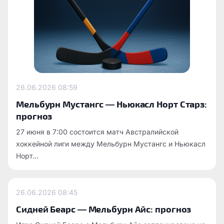
26.06.2026
08:59
Мельбурн Мустангс — Ньюкасл Норт Старз:
прогноз
27 июня в 7:00 состоится матч Австралийской
хоккейной лиги между Мельбурн Мустангс и Ньюкасл
Норт...
26.06.2026
08:45
Сидней Беарс — Мельбурн Айс: прогноз