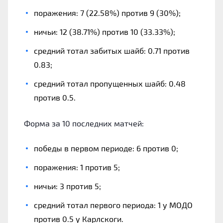
поражения: 7 (22.58%) против 9 (30%);
ничьи: 12 (38.71%) против 10 (33.33%);
средний тотал забитых шайб: 0.71 против
0.83;
средний тотал пропущенных шайб: 0.48
против 0.5.
Форма за 10 последних матчей:
победы в первом периоде: 6 против 0;
поражения: 1 против 5;
ничьи: 3 против 5;
средний тотал первого периода: 1 у МОДО
против 0.5 у Карлскоги.