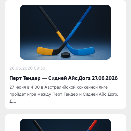
26.06.2026
09:50
Перт Тандер — Сидней Айс Догз 27.06.2026
27 июня в 4:00 в Австралийской хоккейной лиге
пройдет игра между Перт Тандер и Сидней Айс Догз.
Д...