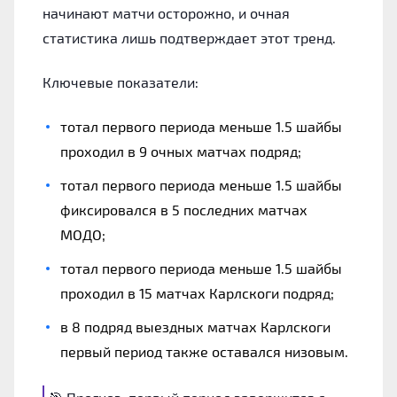
начинают матчи осторожно, и очная
статистика лишь подтверждает этот тренд.
Ключевые показатели:
тотал первого периода меньше 1.5 шайбы
проходил в 9 очных матчах подряд;
тотал первого периода меньше 1.5 шайбы
фиксировался в 5 последних матчах
МОДО;
тотал первого периода меньше 1.5 шайбы
проходил в 15 матчах Карлскоги подряд;
в 8 подряд выездных матчах Карлскоги
первый период также оставался низовым.