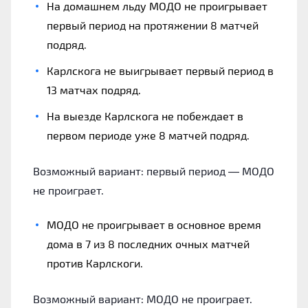
На домашнем льду МОДО не проигрывает
первый период на протяжении 8 матчей
подряд.
Карлскога не выигрывает первый период в
13 матчах подряд.
На выезде Карлскога не побеждает в
первом периоде уже 8 матчей подряд.
Возможный вариант: первый период — МОДО
не проиграет.
МОДО не проигрывает в основное время
дома в 7 из 8 последних очных матчей
против Карлскоги.
Возможный вариант: МОДО не проиграет.