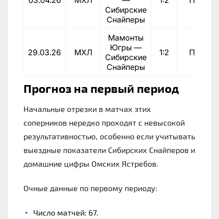
Сибирские
Снайперы
Мамонты
Югры —
29.03.26
МХЛ
1:2
Победа
Сибирские
Снайперы
Прогноз на первый период
Начальные отрезки в матчах этих
соперников нередко проходят с невысокой
результативностью, особенно если учитывать
выездные показатели Сибирских Снайперов и
домашние цифры Омских Ястребов.
Очные данные по первому периоду:
Число матчей: 67.