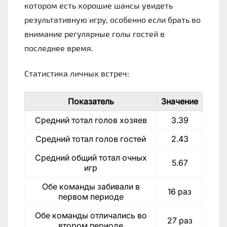
котором есть хорошие шансы увидеть
результативную игру, особенно если брать во
внимание регулярные голы гостей в
последнее время.
Статистика личных встреч:
Показатель
Значение
Средний тотал голов хозяев
3.39
Средний тотал голов гостей
2.43
Средний общий тотал очных
5.67
игр
Обе команды забивали в
16 раз
первом периоде
Обе команды отличались во
27 раз
втором периоде