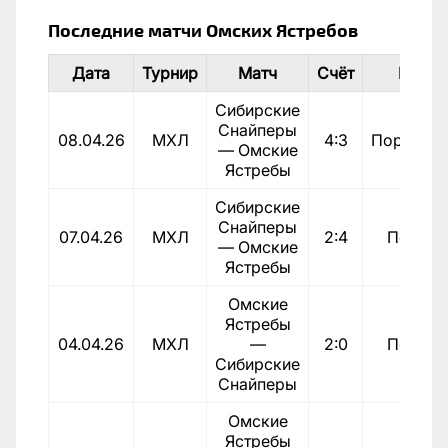
Последние матчи Омских Ястребов
Дата
Турнир
Матч
Счёт
Итог
Сибирские
Снайперы
08.04.26
МХЛ
4:3
Поражен
— Омские
Ястребы
Сибирские
Снайперы
07.04.26
МХЛ
2:4
Победа
— Омские
Ястребы
Омские
Ястребы
04.04.26
МХЛ
—
2:0
Победа
Сибирские
Снайперы
Омские
Ястребы