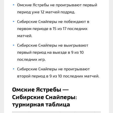
Омские Ястребы не проигрывают первый
период уже 12 матчей подряд.
Сибирские Снайперы не побеждают в
первом периоде в 15 из 17 последних
матчей.
Сибирские Снайперы не выигрывают
первый период на выезде в 9 из 10
последних игр.
Сибирские Снайперы не проигрывают
второй период в 9 из 10 последних матчей.
Омские Ястребы —
Сибирские Снайперы:
турнирная таблица