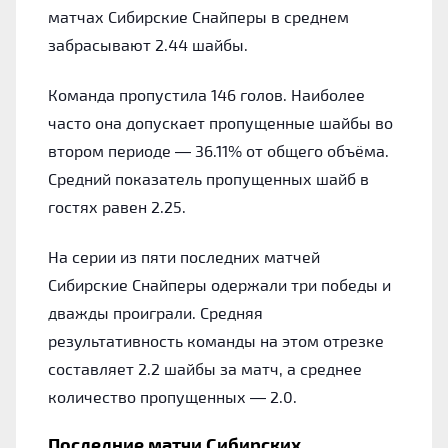
матчах Сибирские Снайперы в среднем
забрасывают 2.44 шайбы.
Команда пропустила 146 голов. Наиболее
часто она допускает пропущенные шайбы во
втором периоде — 36.11% от общего объёма.
Средний показатель пропущенных шайб в
гостях равен 2.25.
На серии из пяти последних матчей
Сибирские Снайперы одержали три победы и
дважды проиграли. Средняя
результативность команды на этом отрезке
составляет 2.2 шайбы за матч, а среднее
количество пропущенных — 2.0.
Последние матчи Сибирских