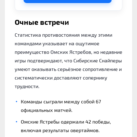
Очные встречи
Статистика противостояния между этими
командами указывает на ощутимое
преимущество Омских Ястребов, но недавние
игры подтверждают, что Сибирские Снайперы
умеют оказывать серьёзное сопротивление и
систематически доставляют сопернику
трудности.
Команды сыграли между собой 67
официальных матчей.
Омские Ястребы одержали 42 победы,
включая результаты овертаймов.