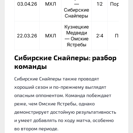
03.04.26
МХЛ
—
1:2
Поражен
Сибирские
Снайперы
Кузнецкие
Медведи
22.03.26
МХЛ
2:4
Победа
— Омские
Ястребы
Сибирские Снайперы: разбор
команды
Сибирские Снайперы также проводят
хороший сезон и по-прежнему выглядят
опасным оппонентом. Команда побеждает
реже, чем Омские Ястребы, однако
демонстрирует достойную результативность
и умеет добавлять по ходу матча, особенно
во втором периоде.