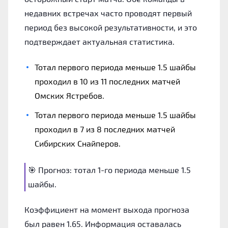
недавних встречах часто проводят первый
период без высокой результативности, и это
подтверждает актуальная статистика.
Тотал первого периода меньше 1.5 шайбы
проходил в 10 из 11 последних матчей
Омских Ястребов.
Тотал первого периода меньше 1.5 шайбы
проходил в 7 из 8 последних матчей
Сибирских Снайперов.
🎯 Прогноз: тотал 1-го периода меньше 1.5
шайбы.
Коэффициент на момент выхода прогноза
был равен 1.65. Информация оставалась