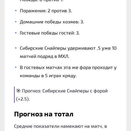
Поражения: 2 против 3.
Домашние победы хозяев: 3.
Гостевые победы гостей: 3.
Сибирские Снайперы удерживают .5 уже 10
матчей подряд в МХЛ.
В гостевых матчах эта же фора проходит у
команды в 5 играх кряду.
🎯 Прогноз: Сибирские Снайперы с форой
(+2.5).
Прогноз на тотал
Средние показатели намекают на матч, в