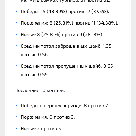
Победы: 15 (48.39%) против 12 (37.5%).
Поражения: 8 (25.81%) против 11 (34.38%).
Ничьи: 8 (25.81%) против 9 (28.13%).
Средний тотал заброшенных шайб: 1.35
против 0.56.
Средний тотал пропущенных шайб: 0.65
против 0.59.
Последние 10 матчей:
Победы в первом периоде: 8 против 2.
Поражения: 0 против 3.
Ничьи: 2 против 5.