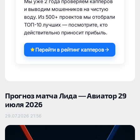
Мы уже 2 года проверяем капперов
и выводим мошенников на чистую
воду. Из 500+ проектов мы отобрали
ТОП-10 лучших — посмотрите, кто
действительно приносит прибыль.
Перейти в рейтинг капперов
Прогноз матча Лида — Авиатор 29
июля 2026
29.07.2026
21:56