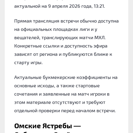
актуальной на 9 апреля 2026 года, 13:21.
Прямая трансляция встречи обычно доступна
на официальных площадках лиги и у
вещателей, транслирующих матчи МХЛ.
Конкретные ссылки и доступность эфира
зависят от региона и публикуются ближе к
старту игры.
Актуальные букмекерские коэффициенты на
основные исходы, а также стартовые
сочетания и заявленные на матч игроки в
этом материале отсутствуют и требуют
отдельной проверки перед началом встречи.
Омские Ястребы —