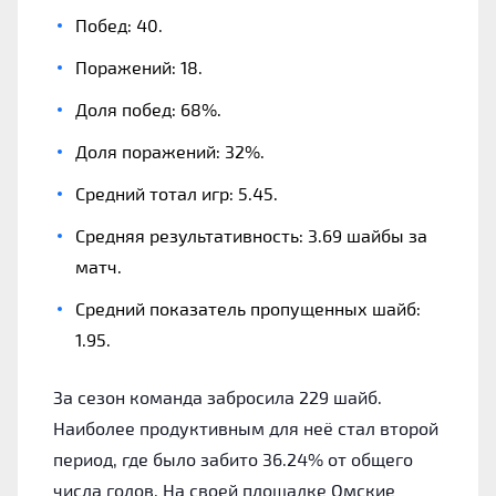
Побед: 40.
Поражений: 18.
Доля побед: 68%.
Доля поражений: 32%.
Средний тотал игр: 5.45.
Средняя результативность: 3.69 шайбы за
матч.
Средний показатель пропущенных шайб:
1.95.
За сезон команда забросила 229 шайб.
Наиболее продуктивным для неё стал второй
период, где было забито 36.24% от общего
числа голов. На своей площадке Омские