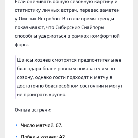
Если оценивать общую сезонную картину и
статистику личных встреч, перевес заметен
у Омских Ястребов. В то же время тренды
показывают, что Сибирские Снайперы
способны удержаться в рамках комфортной
форы.
Шансы хозяев смотрятся предпочтительнее
благодаря более ровным показателям по
сезону, однако гости подходят к матчу в
достаточно боеспособном состоянии и могут
не проиграть крупно.
Очные встречи:
Число матчей: 67.
Победы хозяев: 42.