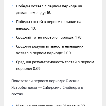
Победы хозяев в первом периоде на
домашнем льду: 16.
Победы гостей в первом периоде на
выезде: 10.
Средний тотал первого периода: 1.78.
Средняя результативность нынешних
хозяев в первом периоде: 1.09.
Средняя результативность гостей в первом
периоде: 0.69.
Показатели первого периода: Омские
Ястребы дома — Сибирские Снайперы в
гостях.
Матчи в рамках турнира: 31 против 32.