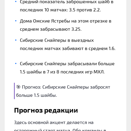
Средний показатель заброшенных шайб в
последних 10 матчах: 3.5 против 2.2.
Дома Омские Ястребы на этом отрезке в
среднем забрасывают 3.25.
Сибирские Снайперы в выездных
последних матчах забивают в среднем 1.6.
Сибирские Снайперы забрасывали больше
1.5 шайбы в 7 из 8 последних игр МХЛ.
🎯 Прогноз: Сибирские Снайперы забросят
больше 1.5 шайбы.
Прогноз редакции
Здесь основной акцент делается на
осторожный старт матча. Обе команды в