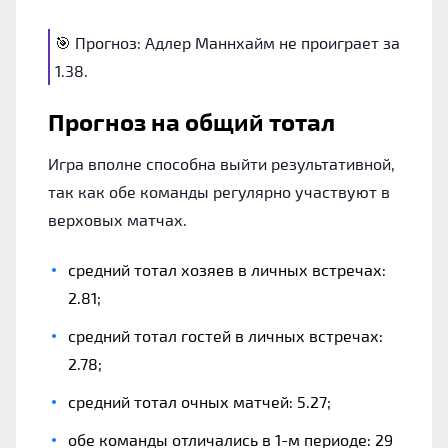
🎯 Прогноз: Адлер Маннхайм не проиграет за
1.38.
Прогноз на общий тотал
Игра вполне способна выйти результативной,
так как обе команды регулярно участвуют в
верховых матчах.
средний тотал хозяев в личных встречах:
2.81;
средний тотал гостей в личных встречах:
2.78;
средний тотал очных матчей: 5.27;
обе команды отличались в 1-м периоде: 29