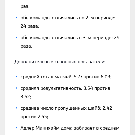
раз;
обе команды отличались во 2-м периоде:
24 раза;
обе команды отличались в 3-м периоде: 24
раза.
Дополнительные сезонные показатели:
средний тотал матчей: 5.77 против 6.03;
средняя результативность: 3.54 против
3.62;
среднее число пропущенных шайб: 2.42
против 2.55;
Адлер Маннхайм дома забивает в среднем