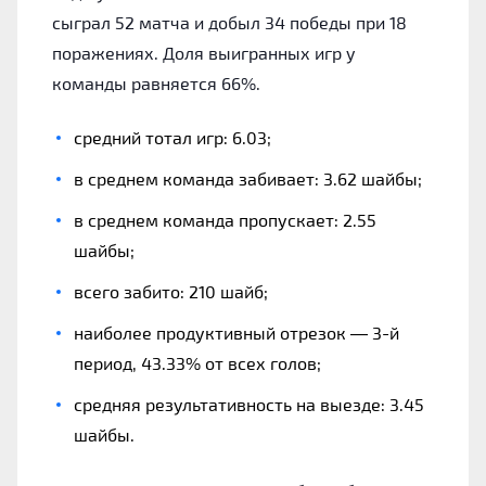
сыграл 52 матча и добыл 34 победы при 18
поражениях. Доля выигранных игр у
команды равняется 66%.
средний тотал игр: 6.03;
в среднем команда забивает: 3.62 шайбы;
в среднем команда пропускает: 2.55
шайбы;
всего забито: 210 шайб;
наиболее продуктивный отрезок — 3-й
период, 43.33% от всех голов;
средняя результативность на выезде: 3.45
шайбы.