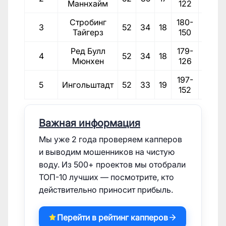
Маннхайм
122
Стробинг
180-
3
52
34
18
101
Тайгерз
150
Ред Булл
179-
4
52
34
18
100
Мюнхен
126
197-
5
Ингольштадт
52
33
19
94
152
Важная информация
Мы уже 2 года проверяем капперов
и выводим мошенников на чистую
воду. Из 500+ проектов мы отобрали
ТОП-10 лучших — посмотрите, кто
действительно приносит прибыль.
Перейти в рейтинг капперов