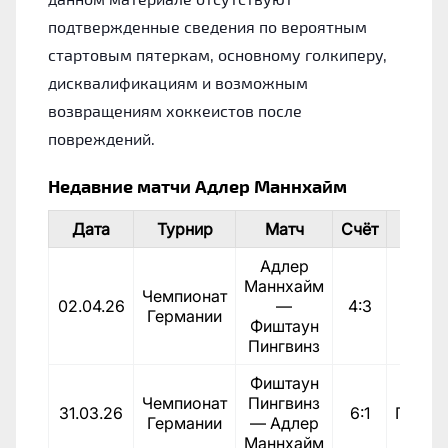
подтвержденные сведения по вероятным
стартовым пятеркам, основному голкиперу,
дисквалификациям и возможным
возвращениям хоккеистов после
повреждений.
Недавние матчи Адлер Маннхайм
Дата
Турнир
Матч
Счёт
Ит
Адлер
Маннхайм
Чемпионат
02.04.26
—
4:3
Поб
Германии
Фиштаун
Пингвинз
Фиштаун
Чемпионат
Пингвинз
31.03.26
6:1
Пораж
Германии
— Адлер
Маннхайм