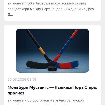
27 июня в 4:00 в Австралийской хоккейной лиге
пройдет игра между Перт Тандер и Сидней Айс Догз.
Д...
26.06.2026
08:59
Мельбурн Мустангс — Ньюкасл Норт Старз:
прогноз
27 июня в 7:00 состоится матч Австралийской