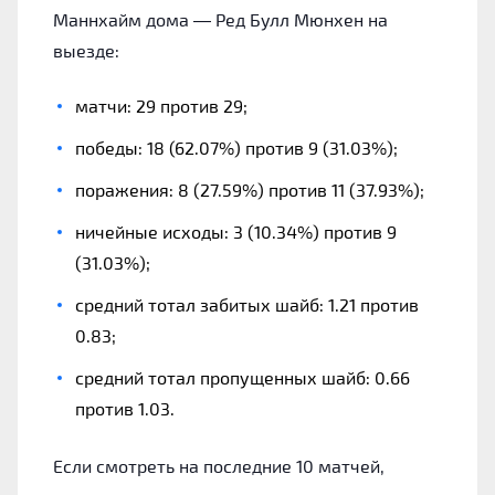
Маннхайм дома — Ред Булл Мюнхен на
выезде:
матчи: 29 против 29;
победы: 18 (62.07%) против 9 (31.03%);
поражения: 8 (27.59%) против 11 (37.93%);
ничейные исходы: 3 (10.34%) против 9
(31.03%);
средний тотал забитых шайб: 1.21 против
0.83;
средний тотал пропущенных шайб: 0.66
против 1.03.
Если смотреть на последние 10 матчей,