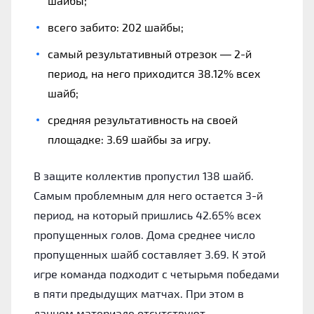
шайбы;
всего забито: 202 шайбы;
самый результативный отрезок — 2-й
период, на него приходится 38.12% всех
шайб;
средняя результативность на своей
площадке: 3.69 шайбы за игру.
В защите коллектив пропустил 138 шайб.
Самым проблемным для него остается 3-й
период, на который пришлись 42.65% всех
пропущенных голов. Дома среднее число
пропущенных шайб составляет 3.69. К этой
игре команда подходит с четырьмя победами
в пяти предыдущих матчах. При этом в
данном материале отсутствуют