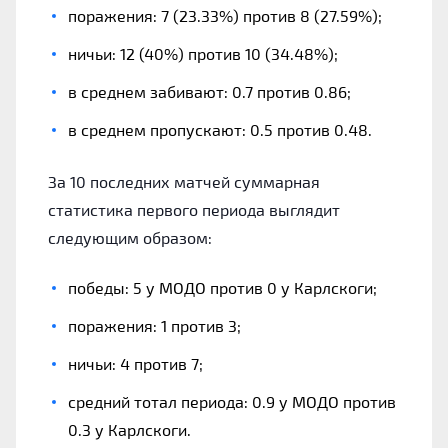
поражения: 7 (23.33%) против 8 (27.59%);
ничьи: 12 (40%) против 10 (34.48%);
в среднем забивают: 0.7 против 0.86;
в среднем пропускают: 0.5 против 0.48.
За 10 последних матчей суммарная
статистика первого периода выглядит
следующим образом:
победы: 5 у МОДО против 0 у Карлскоги;
поражения: 1 против 3;
ничьи: 4 против 7;
средний тотал периода: 0.9 у МОДО против
0.3 у Карлскоги.