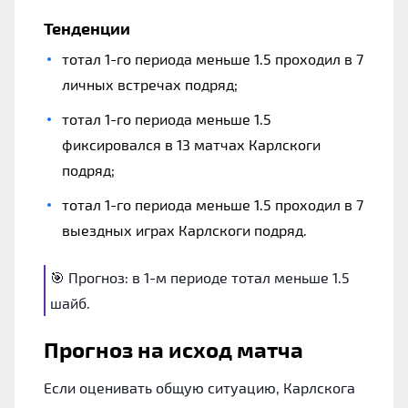
Тенденции
тотал 1-го периода меньше 1.5 проходил в 7
личных встречах подряд;
тотал 1-го периода меньше 1.5
фиксировался в 13 матчах Карлскоги
подряд;
тотал 1-го периода меньше 1.5 проходил в 7
выездных играх Карлскоги подряд.
🎯 Прогноз: в 1-м периоде тотал меньше 1.5
шайб.
Прогноз на исход матча
Если оценивать общую ситуацию, Карлскога