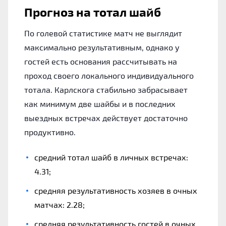
Прогноз на тотал шайб
По голевой статистике матч не выглядит
максимально результативным, однако у
гостей есть основания рассчитывать на
проход своего локального индивидуального
тотала. Карлскога стабильно забрасывает
как минимум две шайбы и в последних
выездных встречах действует достаточно
продуктивно.
средний тотал шайб в личных встречах:
4.31;
средняя результативность хозяев в очных
матчах: 2.28;
средняя результативность гостей в очных