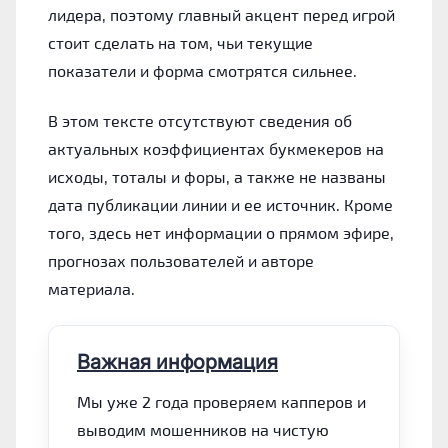
лидера, поэтому главный акцент перед игрой
стоит сделать на том, чьи текущие
показатели и форма смотрятся сильнее.
В этом тексте отсутствуют сведения об
актуальных коэффициентах букмекеров на
исходы, тоталы и форы, а также не названы
дата публикации линии и ее источник. Кроме
того, здесь нет информации о прямом эфире,
прогнозах пользователей и авторе
материала.
Важная информация
Мы уже 2 года проверяем капперов и
выводим мошенников на чистую