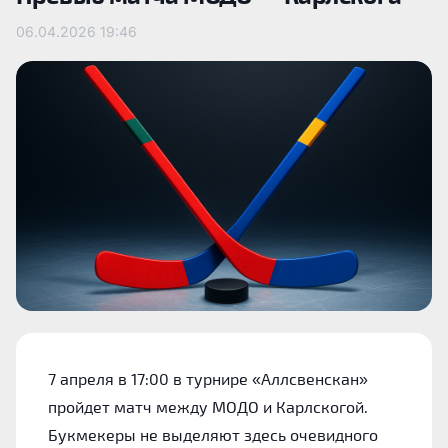
06.04.2026
19:46
7 апреля в 17:00 в турнире «Аллсвенскан»
пройдет матч между МОДО и Карлскогой.
Букмекеры не выделяют здесь очевидного