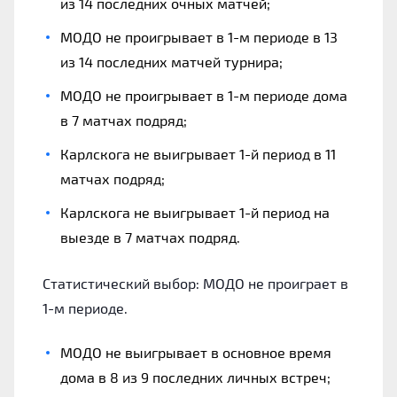
из 14 последних очных матчей;
МОДО не проигрывает в 1-м периоде в 13
из 14 последних матчей турнира;
МОДО не проигрывает в 1-м периоде дома
в 7 матчах подряд;
Карлскога не выигрывает 1-й период в 11
матчах подряд;
Карлскога не выигрывает 1-й период на
выезде в 7 матчах подряд.
Статистический выбор: МОДО не проиграет в
1-м периоде.
МОДО не выигрывает в основное время
дома в 8 из 9 последних личных встреч;