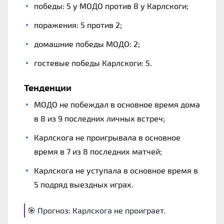
победы: 5 у МОДО против 8 у Карлскоги;
поражения: 5 против 2;
домашние победы МОДО: 2;
гостевые победы Карлскоги: 5.
Тенденции
МОДО не побеждал в основное время дома
в 8 из 9 последних личных встреч;
Карлскога не проигрывала в основное
время в 7 из 8 последних матчей;
Карлскога не уступала в основное время в
5 подряд выездных играх.
🎯 Прогноз: Карлскога не проиграет.