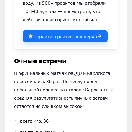
воду. Из 500+ проектов мы отобрали
ТОП-10 лучших — посмотрите, кто
действительно приносит прибыль.
Перейти в рейтинг капперов
Очные встречи
В официальных матчах МОДО и Карлскога
пересекались 36 раз. По числу побед
небольшой перевес на стороне Карлскоги, а
средняя результативность личных встреч
остается не слишком высокой.
всего игр: 36;
выигрыши МОДО: 16;