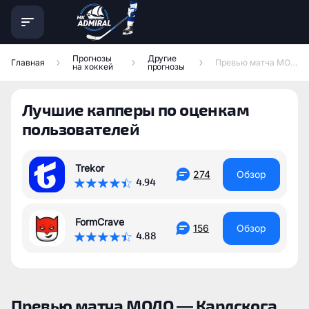
Прогнозы
Другие
Главная
Превью матча МОДО — Карлскога
на хоккей
прогнозы
Лучшие капперы по оценкам
пользователей
Trekor
274
Обзор
4.94
FormCrave
156
Обзор
4.88
Превью матча МОДО — Карлскога