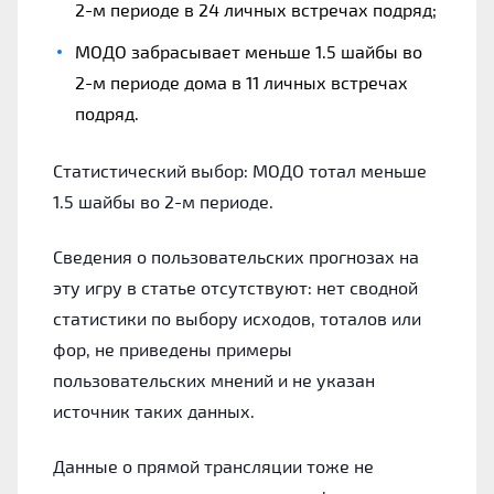
2-м периоде в 24 личных встречах подряд;
МОДО забрасывает меньше 1.5 шайбы во
2-м периоде дома в 11 личных встречах
подряд.
Статистический выбор: МОДО тотал меньше
1.5 шайбы во 2-м периоде.
Сведения о пользовательских прогнозах на
эту игру в статье отсутствуют: нет сводной
статистики по выбору исходов, тоталов или
фор, не приведены примеры
пользовательских мнений и не указан
источник таких данных.
Данные о прямой трансляции тоже не