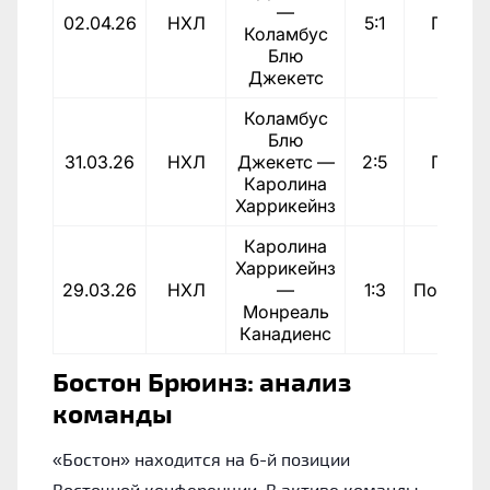
—
02.04.26
НХЛ
5:1
Побед
Коламбус
Блю
Джекетс
Коламбус
Блю
31.03.26
НХЛ
Джекетс —
2:5
Побед
Каролина
Харрикейнз
Каролина
Харрикейнз
29.03.26
НХЛ
—
1:3
Поражен
Монреаль
Канадиенс
Бостон Брюинз: анализ
команды
«Бостон» находится на 6-й позиции
Восточной конференции. В активе команды