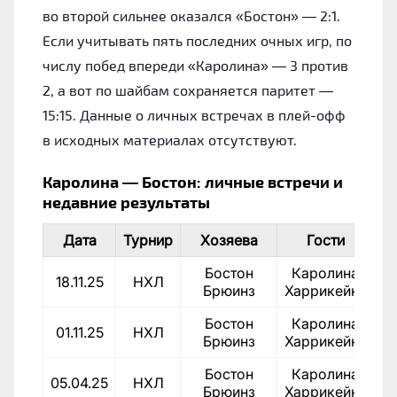
во второй сильнее оказался «Бостон» — 2:1.
Если учитывать пять последних очных игр, по
числу побед впереди «Каролина» — 3 против
2, а вот по шайбам сохраняется паритет —
15:15. Данные о личных встречах в плей-офф
в исходных материалах отсутствуют.
Каролина — Бостон: личные встречи и
недавние результаты
Дата
Турнир
Хозяева
Гости
С
Бостон
Каролина
18.11.25
НХЛ
1
Брюинз
Харрикейнз
Бостон
Каролина
01.11.25
НХЛ
2
Брюинз
Харрикейнз
Бостон
Каролина
05.04.25
НХЛ
5
Брюинз
Харрикейнз