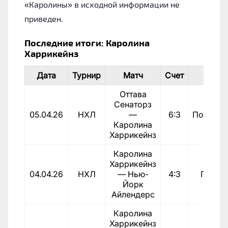
«Каролины» в исходной информации не
приведен.
Последние итоги: Каролина
Харрикейнз
Дата
Турнир
Матч
Счет
Итог
Оттава
Сенаторз
05.04.26
НХЛ
—
6:3
Поражен
Каролина
Харрикейнз
Каролина
Харрикейнз
04.04.26
НХЛ
— Нью-
4:3
Побед
Йорк
Айлендерс
Каролина
Харрикейнз