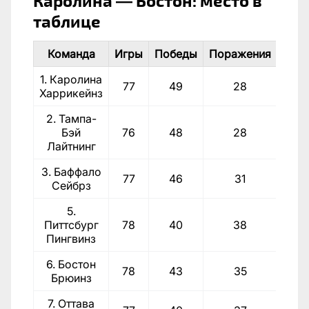
Каролина — Бостон: место в
таблице
Команда
Игры
Победы
Поражения
Шай
1. Каролина
275
77
49
28
Харрикейнз
22
2. Тампа-
277
Бэй
76
48
28
211
Лайтнинг
3. Баффало
266
77
46
31
Сейбрз
23
5.
280
Питтсбург
78
40
38
25
Пингвинз
6. Бостон
259
78
43
35
Брюинз
24
7. Оттава
258