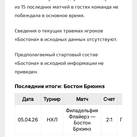
из 15 последних матчей в гостях команда не
побеждала в основное время.
Сведения о текущих травмах игроков
«Бостона» в исходных данных отсутствуют.
Предполагаемый стартовый состав
«Бостона» в исходной информации не
приведен.
Последние итоги: Бостон Брюинз
Дата
Турнир
Матч
Счет
Ито
Филадельфия
Флайерз —
05.04.26
НХЛ
2:1
Пораж
Бостон
Брюинз