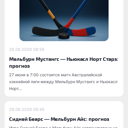
26.06.2026
08:59
Мельбурн Мустангс — Ньюкасл Норт Старз:
прогноз
27 июня в 7:00 состоится матч Австралийской
хоккейной лиги между Мельбурн Мустангс и Ньюкасл
Норт...
26.06.2026
08:45
Сидней Беарс — Мельбурн Айс: прогноз
Игра Сидней Беарс с Мельбурн Айс запланирована на