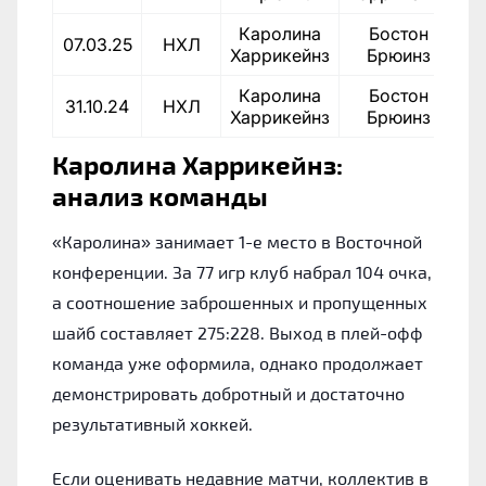
Каролина
Бостон
07.03.25
НХЛ
3
Харрикейнз
Брюинз
Каролина
Бостон
31.10.24
НХЛ
8
Харрикейнз
Брюинз
Каролина Харрикейнз:
анализ команды
«Каролина» занимает 1-е место в Восточной
конференции. За 77 игр клуб набрал 104 очка,
а соотношение заброшенных и пропущенных
шайб составляет 275:228. Выход в плей-офф
команда уже оформила, однако продолжает
демонстрировать добротный и достаточно
результативный хоккей.
Если оценивать недавние матчи, коллектив в