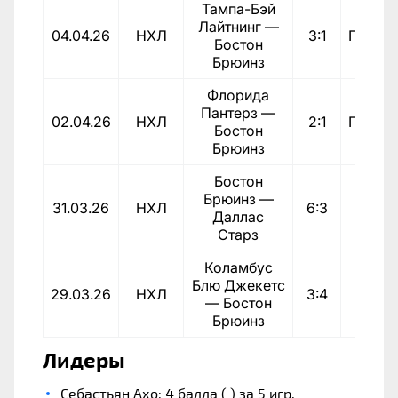
Тампа-Бэй
Лайтнинг —
04.04.26
НХЛ
3:1
Пораж
Бостон
Брюинз
Флорида
Пантерз —
02.04.26
НХЛ
2:1
Пораж
Бостон
Брюинз
Бостон
Брюинз —
31.03.26
НХЛ
6:3
Побе
Даллас
Старз
Коламбус
Блю Джекетс
29.03.26
НХЛ
3:4
Побе
— Бостон
Брюинз
Лидеры
Себастьян Ахо: 4 балла ( ) за 5 игр.