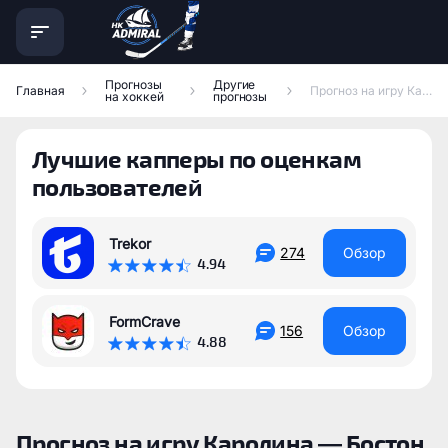
Прогнозы
Другие
Главная
Прогноз на игру Каролина — Бостон
на хоккей
прогнозы
Лучшие капперы по оценкам
пользователей
Trekor
274
Обзор
4.94
FormCrave
156
Обзор
4.88
Прогноз на игру Каролина — Бостон