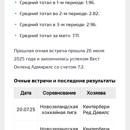
Средний тотал в 1-м периоде: 1.96.
Средний тотал во 2-м периоде: 2.82.
Средний тотал в 3-м периоде: 2.96.
Средний тотал за матч: 7.11.
Прошлая очная встреча прошла 20 июля
2025 года и закончилась успехом Вест
Окленд Адмиралс со счетом 7:2.
Очные встречи и последние результаты
Дата
Соревнование
Хозяева
Гос
Ве
Новозеландская
Кентербери
20.07.25
Окл
хоккейная лига
Ред Девилс
Адми
Ве
Новозеландская
Кентербери