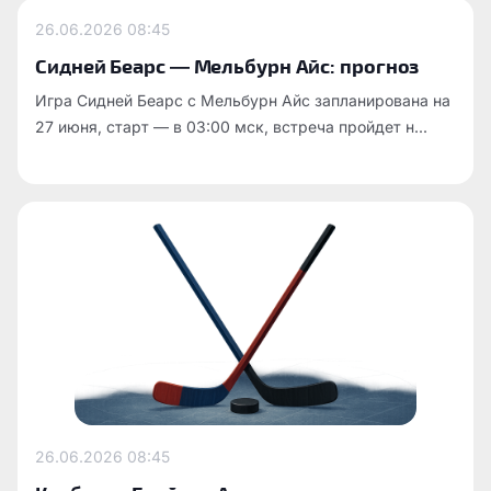
26.06.2026
08:45
Сидней Беарс — Мельбурн Айс: прогноз
Игра Сидней Беарс с Мельбурн Айс запланирована на
27 июня, старт — в 03:00 мск, встреча пройдет н...
26.06.2026
08:45