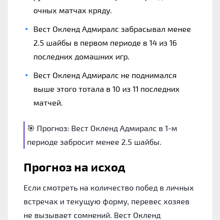
очных матчах кряду.
Вест Окленд Адмиралс забрасывал менее
2.5 шайбы в первом периоде в 14 из 16
последних домашних игр.
Вест Окленд Адмиралс не поднимался
выше этого тотала в 10 из 11 последних
матчей.
🎯 Прогноз: Вест Окленд Адмиралс в 1-м
периоде забросит менее 2.5 шайбы.
Прогноз на исход
Если смотреть на количество побед в личных
встречах и текущую форму, перевес хозяев
не вызывает сомнений. Вест Окленд