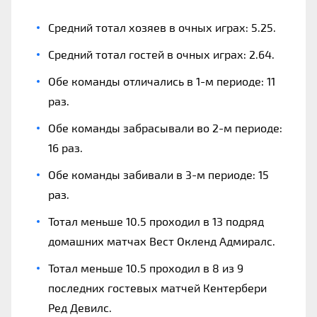
Средний тотал хозяев в очных играх: 5.25.
Средний тотал гостей в очных играх: 2.64.
Обе команды отличались в 1-м периоде: 11
раз.
Обе команды забрасывали во 2-м периоде:
16 раз.
Обе команды забивали в 3-м периоде: 15
раз.
Тотал меньше 10.5 проходил в 13 подряд
домашних матчах Вест Окленд Адмиралс.
Тотал меньше 10.5 проходил в 8 из 9
последних гостевых матчей Кентербери
Ред Девилс.