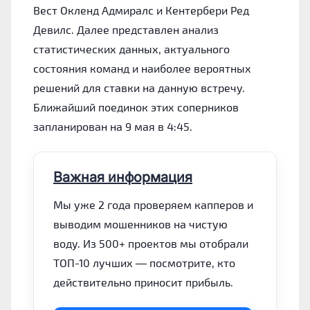
Вест Окленд Адмиралс и Кентербери Ред
Девилс. Далее представлен анализ
статистических данных, актуального
состояния команд и наиболее вероятных
решений для ставки на данную встречу.
Ближайший поединок этих соперников
запланирован на 9 мая в 4:45.
Важная информация
Мы уже 2 года проверяем капперов и
выводим мошенников на чистую
воду. Из 500+ проектов мы отобрали
ТОП-10 лучших — посмотрите, кто
действительно приносит прибыль.