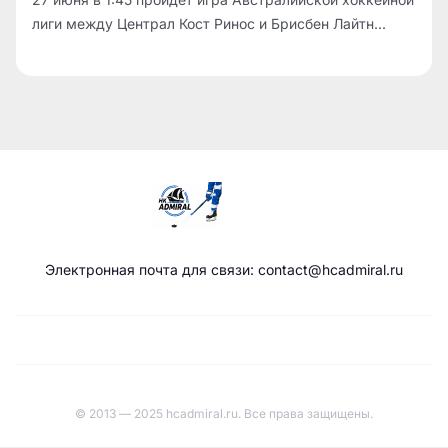
лиги между Централ Кост Ринос и Брисбен Лайтн...
Электронная почта для связи: contact@hcadmiral.ru
© 2013 — 2025 hcadmiral.ru. Все права защищены.