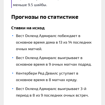
меньше 9.5 шайбы.
Прогнозы по статистике
Ставки на исход
Вест Окленд Адмиралс побеждает в
основное время дома в 13 из 14 последних
очных матчей.
Вест Окленд Адмиралс выигрывает в
основное время в 9 очных матчах подряд.
Кентербери Ред Девилс уступает в
основное время в 8 матчах кряду.
Вест Окленд Адмиралс выигрывает 3-й
период в 8 из 9 последних очных встреч.