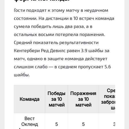
Гости подходят к этому матчу в неудачном
состоянии. На дистанции в 10 встреч команда
сумела победить лишь два раза, а в
остальных восьми потерпела поражения.
Средний показатель результативности
Кентербери Ред Девилс равен 3.9 шайбы за
матч, однако в защите команда действует
слишком слабо — в среднем пропускает 5.6
шайбы.
Средний
Победы
Поражения
показател
Команда
за 10
за 10
заброшенн
матчей
матчей
шайб
Вест
Окленд
5
5
3.8