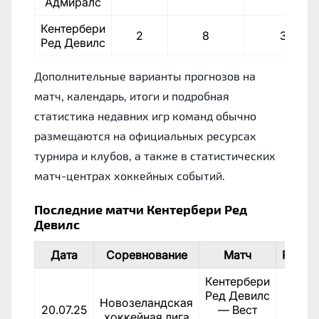
Адмиралс
Кентербери
2
8
3.9
Ред Девилс
Дополнительные варианты прогнозов на
матч, календарь, итоги и подробная
статистика недавних игр команд обычно
размещаются на официальных ресурсах
турнира и клубов, а также в статистических
матч-центрах хоккейных событий.
Последние матчи Кентербери Ред
Девилс
Дата
Соревнование
Матч
Резуль
Кентербери
Ред Девилс
Новозеландская
20.07.25
— Вест
2:7
хоккейная лига