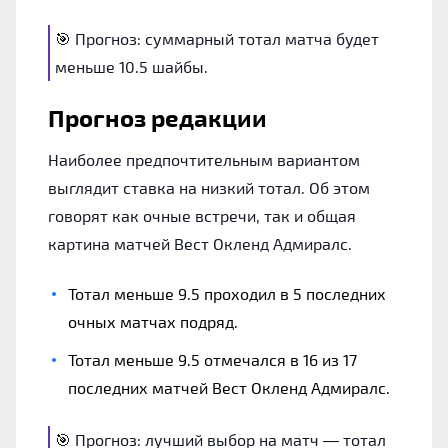
🎯 Прогноз: суммарный тотал матча будет
меньше 10.5 шайбы.
Прогноз редакции
Наиболее предпочтительным вариантом
выглядит ставка на низкий тотал. Об этом
говорят как очные встречи, так и общая
картина матчей Вест Окленд Адмиралс.
Тотал меньше 9.5 проходил в 5 последних
очных матчах подряд.
Тотал меньше 9.5 отмечался в 16 из 17
последних матчей Вест Окленд Адмиралс.
🎯 Прогноз: лучший выбор на матч — тотал