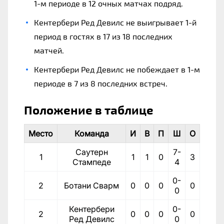
1-м периоде в 12 очных матчах подряд.
Кентербери Ред Девилс не выигрывает 1-й
период в гостях в 17 из 18 последних
матчей.
Кентербери Ред Девилс не побеждает в 1-м
периоде в 7 из 8 последних встреч.
Положение в таблице
Место
Команда
И
В
П
Ш
О
Саутерн
7-
1
1
1
0
3
Стампеде
4
0-
2
Ботани Сварм
0
0
0
0
0
Кентербери
0-
2
0
0
0
0
Ред Девилс
0