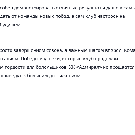
особен демонстрировать отличные результаты даже в сам
ать от команды новых побед, а сам клуб настроен на
 будущем.
просто завершением сезона, а важным шагом вперёд. Ком
ытаниям. Победы и успехи, которые клуб продолжит
м гордости для болельщиков. ХК «Адмирал» не прощается
й приведут к большим достижениям.