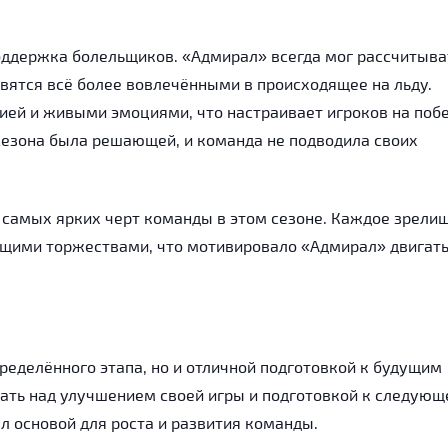
ддержка болельщиков. «Адмирал» всегда мог рассчитыва
вятся всё более вовлечёнными в происходящее на льду.
ией и живыми эмоциями, что настраивает игроков на поб
езона была решающей, и команда не подводила своих
 самых ярких черт команды в этом сезоне. Каждое зрели
оящими торжествами, что мотивировало «Адмирал» двигат
пределённого этапа, но и отличной подготовкой к будущим
ать над улучшением своей игры и подготовкой к следую
л основой для роста и развития команды.