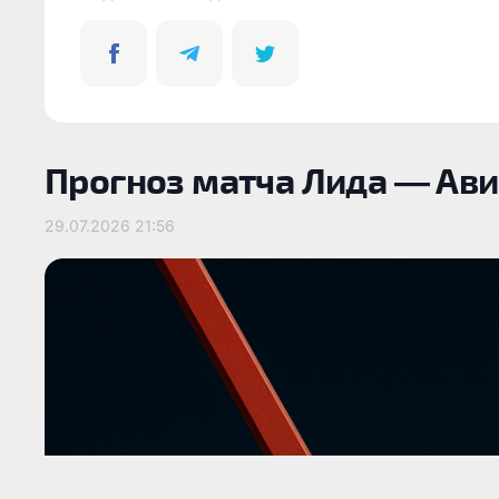
Прогноз матча Лида — Ави
29.07.2026
21:56