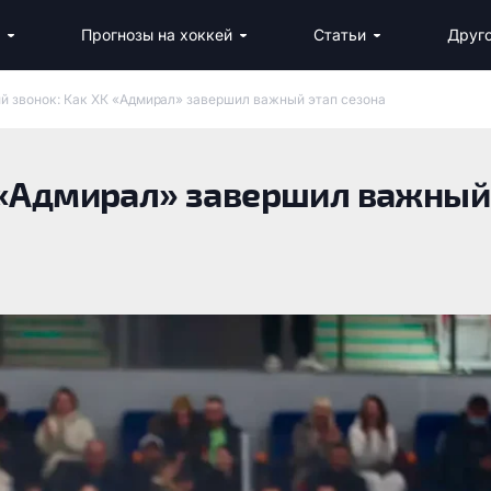
Прогнозы на хоккей
Статьи
Друг
Лучшие стратегии ставок на хоккей
Рейтинг к
Каналы со ставк
Рейтинг 
Рейтинг букмекеров на х
й звонок: Как ХК «Адмирал» завершил важный этап сезона
К «Адмирал» завершил важный