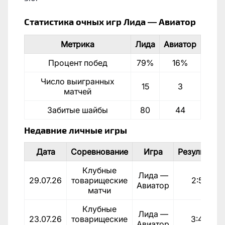
Статистика очных игр Лида — Авиатор
Метрика
Лида
Авиатор
Процент побед
79%
16%
Число выигранных
15
3
матчей
Забитые шайбы
80
44
Недавние личные игры
Дата
Соревнование
Игра
Результат
Клубные
Лида —
29.07.26
товарищеские
2:5
Авиатор
матчи
Клубные
Лида —
23.07.26
товарищеские
3:4
Авиатор