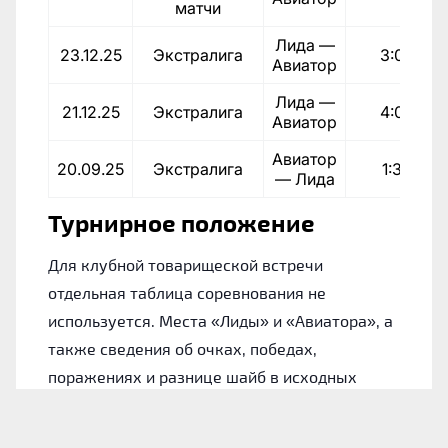
матчи
Лида —
23.12.25
Экстралига
3:0
Авиатор
Лида —
21.12.25
Экстралига
4:0
Авиатор
Авиатор
20.09.25
Экстралига
1:3
— Лида
Турнирное положение
Для клубной товарищеской встречи
отдельная таблица соревнования не
используется. Места «Лиды» и «Авиатора», а
также сведения об очках, победах,
поражениях и разнице шайб в исходных
материалах не указаны.