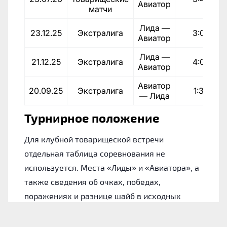
Авиатор
матчи
Лида —
23.12.25
Экстралига
3:0
Авиатор
Лида —
21.12.25
Экстралига
4:0
Авиатор
Авиатор
20.09.25
Экстралига
1:3
— Лида
Турнирное положение
Для клубной товарищеской встречи
отдельная таблица соревнования не
используется. Места «Лиды» и «Авиатора», а
также сведения об очках, победах,
поражениях и разнице шайб в исходных
материалах не указаны.