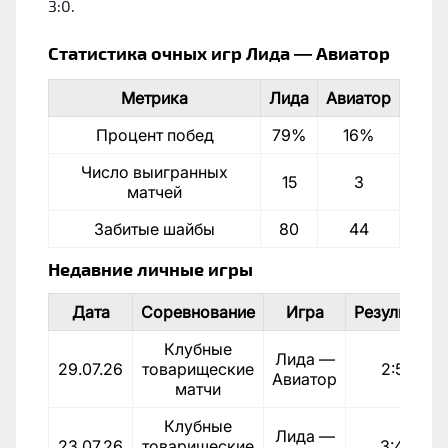
3:0.
Статистика очных игр Лида — Авиатор
Метрика
Лида
Авиатор
Процент побед
79%
16%
Число выигранных
15
3
матчей
Забитые шайбы
80
44
Недавние личные игры
Дата
Соревнование
Игра
Результат
Клубные
Лида —
29.07.26
товарищеские
2:5
Авиатор
матчи
Клубные
Лида —
23.07.26
товарищеские
3:4