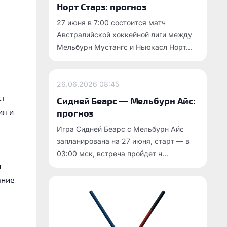
Норт Старз: прогноз
27 июня в 7:00 состоится матч
Австралийской хоккейной лиги между
Мельбурн Мустангс и Ньюкасл Норт...
26.06.2026
08:45
ст
Сидней Беарс — Мельбурн Айс:
ия и
прогноз
Игра Сидней Беарс с Мельбурн Айс
запланирована на 27 июня, старт — в
03:00 мск, встреча пройдет н...
и
ание