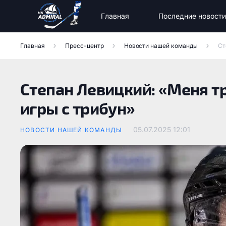
Главная
Последние новости
Новости команды
Новости МХК «Тайфун»
Состав команды Адмирал
Главная
Пресс-центр
Новости нашей команды
Ст
Степан Левицкий: «Меня тр
игры с трибун»
05.07.2025
12:01
НОВОСТИ НАШЕЙ КОМАНДЫ