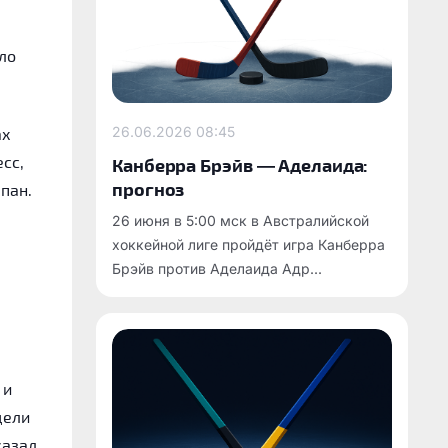
ло
26.06.2026
08:45
ах
сс,
Канберра Брэйв — Аделаида:
прогноз
пан.
26 июня в 5:00 мск в Австралийской
хоккейной лиге пройдёт игра Канберра
Брэйв против Аделаида Адр...
 и
цели
казал