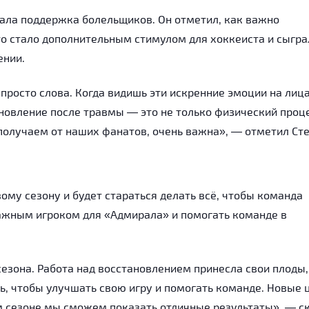
ала поддержка болельщиков. Он отметил, как важно
Это стало дополнительным стимулом для хоккеиста и сыгра
ении.
 просто слова. Когда видишь эти искренние эмоции на лиц
новление после травмы — это не только физический проце
получаем от наших фанатов, очень важна», — отметил Сте
вому сезону и будет стараться делать всё, чтобы команда
важным игроком для «Адмирала» и помогать команде в
сезона. Работа над восстановлением принесла свои плоды,
, чтобы улучшать свою игру и помогать команде. Новые 
том сезоне мы сможем показать отличные результаты», — с