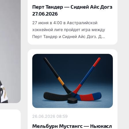
Перт Тандер — Сидней Айс Догз
27.06.2026
27 июня в 4:00 в Австралийской
хоккейной лиге пройдет игра между
Перт Тандер и Сидней Айс Догз. Д...
26.06.2026
08:59
Мельбурн Мустангс — Ньюкасл