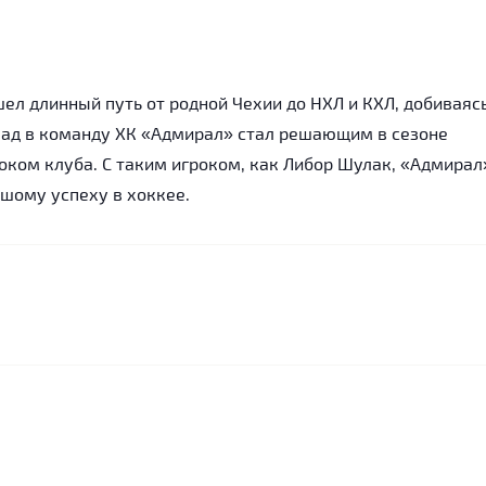
л длинный путь от родной Чехии до НХЛ и КХЛ, добиваяс
клад в команду ХК «Адмирал» стал решающим в сезоне
оком клуба. С таким игроком, как Либор Шулак, «Адмирал
шому успеху в хоккее.