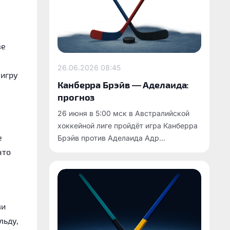
ве
26.06.2026
08:45
 игру
Канберра Брэйв — Аделаида:
прогноз
26 июня в 5:00 мск в Австралийской
хоккейной лиге пройдёт игра Канберра
е
Брэйв против Аделаида Адр...
что
ми
льду,