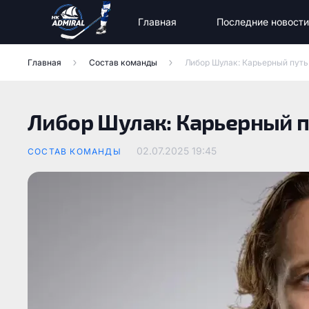
Главная
Последние новости
Новости команды
Новости МХК «Тайфун»
Состав команды Адмирал
Главная
Состав команды
Либор Шулак: Карьерный путь
Либор Шулак: Карьерный п
02.07.2025
19:45
СОСТАВ КОМАНДЫ