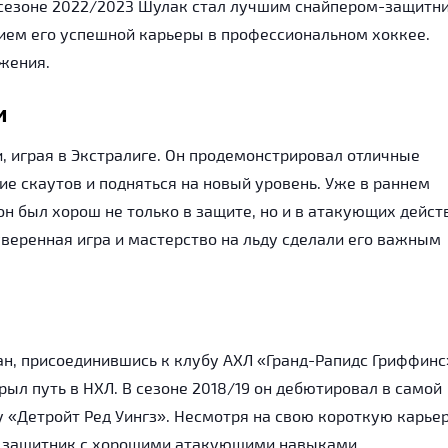
 В сезоне 2022/2023 Шулак стал лучшим снайпером-защитн
ием его успешной карьеры в профессиональном хоккее.
жения.
и
, играя в Экстралиге. Он продемонстрировал отличные
ие скаутов и подняться на новый уровень. Уже в раннем
он был хорош не только в защите, но и в атакующих дейст
уверенная игра и мастерство на льду сделали его важным
еан, присоединившись к клубу АХЛ «Гранд-Рапидс Гриффинс
рыл путь в НХЛ. В сезоне 2018/19 он дебютировал в самой
у «Детройт Ред Уингз». Несмотря на свою короткую карьер
й защитник с хорошими атакующими навыками.