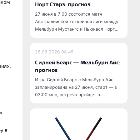
иком
Норт Старз: прогноз
27 июня в 7:00 состоится матч
Австралийской хоккейной лиги между
Мельбурн Мустангс и Ньюкасл Норт...
26.06.2026
08:45
Сидней Беарс — Мельбурн Айс:
виях,
прогноз
Игра Сидней Беарс с Мельбурн Айс
запланирована на 27 июня, старт — в
03:00 мск, встреча пройдет н...
».
у в