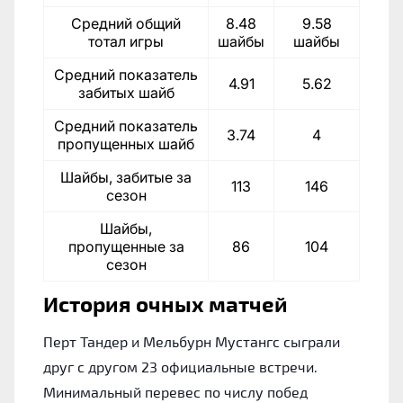
Средний общий
8.48
9.58
тотал игры
шайбы
шайбы
Средний показатель
4.91
5.62
забитых шайб
Средний показатель
3.74
4
пропущенных шайб
Шайбы, забитые за
113
146
сезон
Шайбы,
пропущенные за
86
104
сезон
История очных матчей
Перт Тандер и Мельбурн Мустангс сыграли
друг с другом 23 официальные встречи.
Минимальный перевес по числу побед