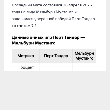
Последний матч состоялся 26 апреля 2026
года на льду Мельбурн Мустангс и
закончился уверенной победой Перт Тандер
со счетом 7:2.
Данные очных игр Перт Тандер —
Мельбурн Мустангс
Мельбурн
Метрика
Перт Тандер
Мустангс
Процент
выигранных
43%
52%
матчей
Число
10
12
побед
Дата
Соревнование
Хозяева
Гос
Австралийская