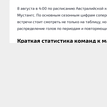
8 августа в 4:00 по расписанию Австралийской 
Мустангс. По основным сезонным цифрам соперн
встречи стоит смотреть не только на таблицу, н
распределение голов по периодам и повторяющи
Краткая статистика команд к м
Метрика
Игры в сезоне
Выигрыши
Неудачи
Доля побед
Средний общий тотал игры
Средний показатель забитых шайб