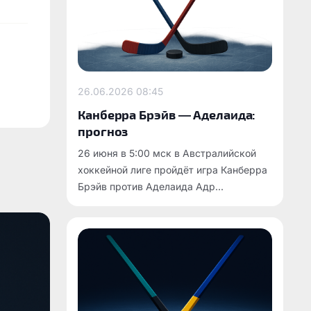
26.06.2026
08:45
Канберра Брэйв — Аделаида:
прогноз
26 июня в 5:00 мск в Австралийской
хоккейной лиге пройдёт игра Канберра
Брэйв против Аделаида Адр...