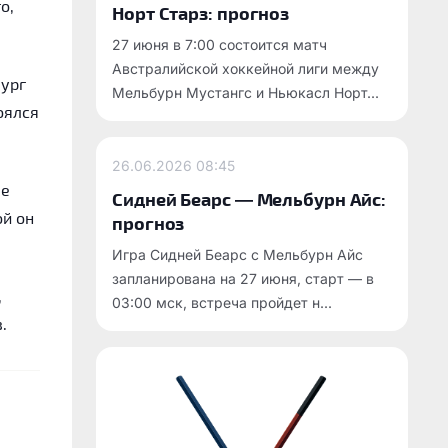
о,
Норт Старз: прогноз
27 июня в 7:00 состоится матч
Австралийской хоккейной лиги между
лург
Мельбурн Мустангс и Ньюкасл Норт...
оялся
26.06.2026
08:45
ле
Сидней Беарс — Мельбурн Айс:
ой он
прогноз
Игра Сидней Беарс с Мельбурн Айс
запланирована на 27 июня, старт — в
,
03:00 мск, встреча пройдет н...
.