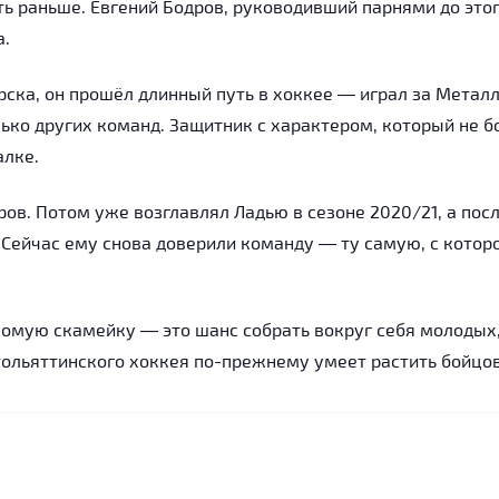
ть раньше. Евгений Бодров, руководивший парнями до этог
а.
рска, он прошёл длинный путь в хоккее — играл за Метал
лько других команд. Защитник с характером, который не б
алке.
ров. Потом уже возглавлял Ладью в сезоне 2020/21, а пос
 Сейчас ему снова доверили команду — ту самую, с котор
комую скамейку — это шанс собрать вокруг себя молодых
 тольяттинского хоккея по-прежнему умеет растить бойцов