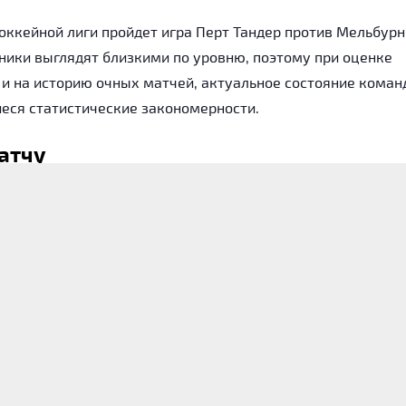
хоккейной лиги пройдет игра Перт Тандер против Мельбурн
ики выглядят близкими по уровню, поэтому при оценке
о и на историю очных матчей, актуальное состояние коман
еся статистические закономерности.
атчу
Перт Тандер
Мельбурн Мустангс
23
26
15
17
8
9
65%
65%
8.48 шайбы
9.58 шайбы
4.91
5.62