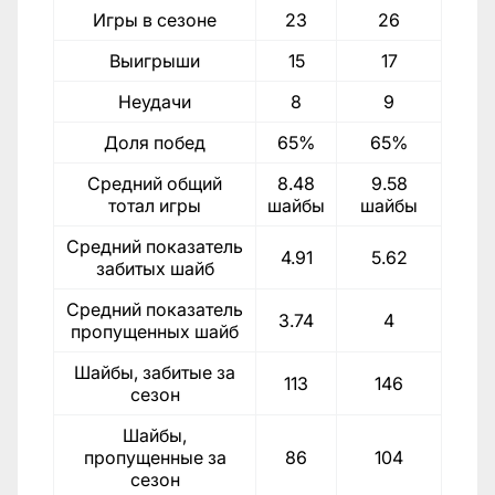
Игры в сезоне
23
26
Выигрыши
15
17
Неудачи
8
9
Доля побед
65%
65%
Средний общий
8.48
9.58
тотал игры
шайбы
шайбы
Средний показатель
4.91
5.62
забитых шайб
Средний показатель
3.74
4
пропущенных шайб
Шайбы, забитые за
113
146
сезон
Шайбы,
пропущенные за
86
104
сезон