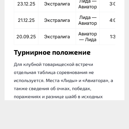
Лида —
23.12.25
Экстралига
3:0
Авиатор
Лида —
21.12.25
Экстралига
4:0
Авиатор
Авиатор
20.09.25
Экстралига
1:3
— Лида
Турнирное положение
Для клубной товарищеской встречи
отдельная таблица соревнования не
используется. Места «Лиды» и «Авиатора», а
также сведения об очках, победах,
поражениях и разнице шайб в исходных
материалах не указаны.
Лида: форма команды