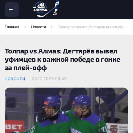
Главная
Новости
Толпар vs Алмаз: Дегтярёв вывел уфимцев к важной победе в гонке за плей-офф
Толпар vs Алмаз: Дегтярёв вывел
уфимцев к важной победе в гонке
за плей-офф
05.12.2025
08:48
НОВОСТИ