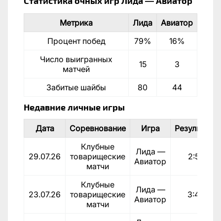
Статистика очных игр Лида — Авиатор
Метрика
Лида
Авиатор
Процент побед
79%
16%
Число выигранных
15
3
матчей
Забитые шайбы
80
44
Недавние личные игры
Дата
Соревнование
Игра
Результат
Клубные
Лида —
29.07.26
товарищеские
2:5
Авиатор
матчи
Клубные
Лида —
23.07.26
товарищеские
3:4
Авиатор
матчи