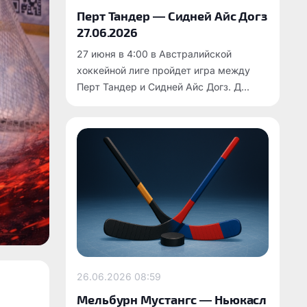
Перт Тандер — Сидней Айс Догз
27.06.2026
27 июня в 4:00 в Австралийской
хоккейной лиге пройдет игра между
Перт Тандер и Сидней Айс Догз. Д...
26.06.2026
08:59
Мельбурн Мустангс — Ньюкасл