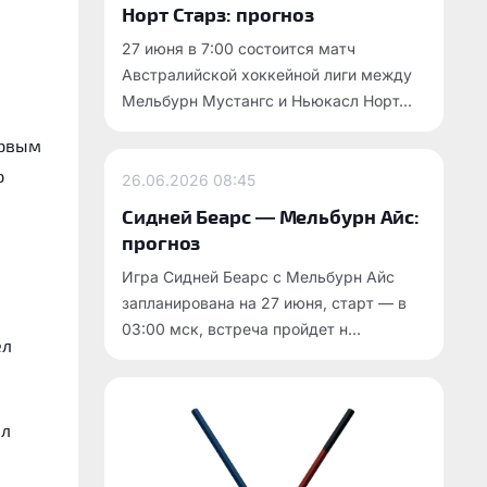
Норт Старз: прогноз
27 июня в 7:00 состоится матч
Австралийской хоккейной лиги между
Мельбурн Мустангс и Ньюкасл Норт...
ервым
р
26.06.2026
08:45
Сидней Беарс — Мельбурн Айс:
прогноз
Игра Сидней Беарс с Мельбурн Айс
запланирована на 27 июня, старт — в
03:00 мск, встреча пройдет н...
ёл
ал