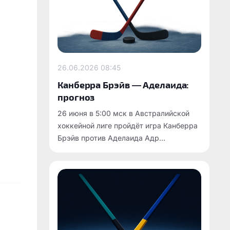
26.06.2026
08:45
Канберра Брэйв — Аделаида:
прогноз
26 июня в 5:00 мск в Австралийской
хоккейной лиге пройдёт игра Канберра
Брэйв против Аделаида Адр...