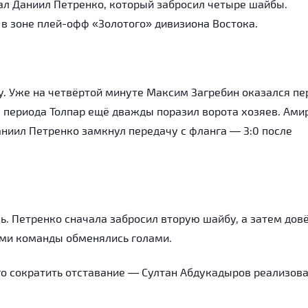
тал Даниил Петренко, который забросил четыре шайбы.
 в зоне плей-офф «Золотого» дивизиона Востока.
. Уже на четвёртой минуте Максим Загребин оказался п
цу периода Толпар ещё дважды поразил ворота хозяев. Ами
ниил Петренко замкнул передачу с фланга — 3:0 после
ь. Петренко сначала забросил вторую шайбу, а затем дов
ами команды обменялись голами.
о сократить отставание — Султан Абдукадыров реализов