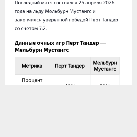
Последний матч состоялся 26 апреля 2026
года на льду Мельбурн Мустангс и
закончился уверенной победой Перт Тандер
со счетом 7:2.
Данные очных игр Перт Тандер —
Мельбурн Мустангс
Мельбурн
Метрика
Перт Тандер
Мустангс
Процент
выигранных
43%
52%
матчей
Число
10
12
побед
Дата
Соревнование
Хозяева
Гос
Австралийская
Мельбурн
Пер