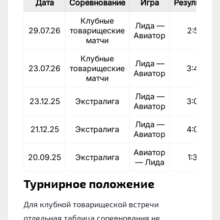
Дата
Соревнование
Игра
Результат
Клубные
Лида —
29.07.26
товарищеские
2:5
Авиатор
матчи
Клубные
Лида —
23.07.26
товарищеские
3:4
Авиатор
матчи
Лида —
23.12.25
Экстралига
3:0
Авиатор
Лида —
21.12.25
Экстралига
4:0
Авиатор
Авиатор
20.09.25
Экстралига
1:3
— Лида
Турнирное положение
Для клубной товарищеской встречи
отдельная таблица соревнования не