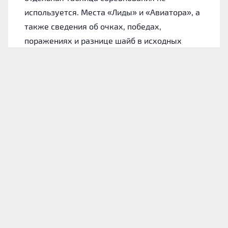
используется. Места «Лиды» и «Авиатора», а
также сведения об очках, победах,
поражениях и разнице шайб в исходных
материалах не указаны.
Лида: форма команды
Для понимания состояния хозяев обратимся
к их итогам в 10 последних официальных
играх. На данном участке «Лида» одержала 4
победы и проиграла 6 раз.
За этот период коллектив забросил 20 шайб.
Среднее значение равно 2 голам за матч, а
дома показатель поднимается до 2.8 шайбы.
В защите «Лида» в целом стремилась играть