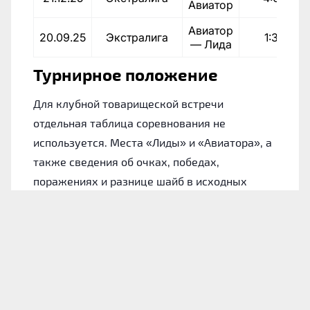
Авиатор
Авиатор
20.09.25
Экстралига
1:3
— Лида
Турнирное положение
Для клубной товарищеской встречи
отдельная таблица соревнования не
используется. Места «Лиды» и «Авиатора», а
также сведения об очках, победах,
поражениях и разнице шайб в исходных
материалах не указаны.
Лида: форма команды
Для понимания состояния хозяев обратимся
к их итогам в 10 последних официальных
играх. На данном участке «Лида» одержала 4