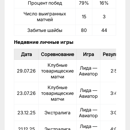
Процент побед
79%
16%
Число выигранных
15
3
матчей
Забитые шайбы
80
44
Недавние личные игры
Дата
Соревнование
Игра
Результат
Клубные
Лида —
29.07.26
товарищеские
2:5
Авиатор
матчи
Клубные
Лида —
23.07.26
товарищеские
3:4
Авиатор
матчи
Лида —
23.12.25
Экстралига
3:0
Авиатор
Лида —
21.12.25
Экстралига
4:0