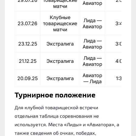
29.07.26
товарищеские
2:5
Авиатор
матчи
Клубные
Лида —
23.07.26
товарищеские
3:4
Авиатор
матчи
Лида —
23.12.25
Экстралига
3:0
Авиатор
Лида —
21.12.25
Экстралига
4:0
Авиатор
Авиатор
20.09.25
Экстралига
1:3
— Лида
Турнирное положение
Для клубной товарищеской встречи
отдельная таблица соревнования не
используется. Места «Лиды» и «Авиатора», а
также сведения об очках, победах,