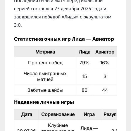
Последний очный матч перед июльской
серией состоялся 23 декабря 2025 года и
завершился победой «Лиды» с результатом
3:0.
Статистика очных игр Лида — Авиатор
Метрика
Лида
Авиатор
Процент побед
79%
16%
Число выигранных
15
3
матчей
Забитые шайбы
80
44
Недавние личные игры
Дата
Соревнование
Игра
Результат
Клубные
Лида —