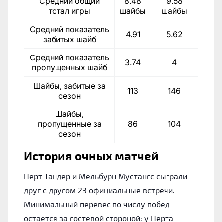
Средний общий
8.48
9.58
тотал игры
шайбы
шайбы
Средний показатель
4.91
5.62
забитых шайб
Средний показатель
3.74
4
пропущенных шайб
Шайбы, забитые за
113
146
сезон
Шайбы,
пропущенные за
86
104
сезон
История очных матчей
Перт Тандер и Мельбурн Мустангс сыграли
друг с другом 23 официальные встречи.
Минимальный перевес по числу побед
остается за гостевой стороной: у Перта