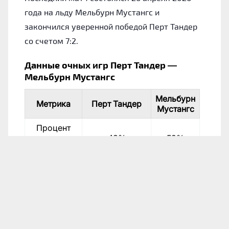
года на льду Мельбурн Мустангс и
закончился уверенной победой Перт Тандер
со счетом 7:2.
Данные очных игр Перт Тандер —
Мельбурн Мустангс
Мельбурн
Метрика
Перт Тандер
Мустангс
Процент
выигранных
43%
52%
матчей
Число
10
12
побед
Дата
Соревнование
Хозяева
Гос
Австралийская
Мельбурн
Пер
26.04.26
хоккейная