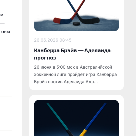
ых
 —
отовы
26.06.2026
08:45
Канберра Брэйв — Аделаида:
прогноз
26 июня в 5:00 мск в Австралийской
хоккейной лиге пройдёт игра Канберра
Брэйв против Аделаида Адр...
.