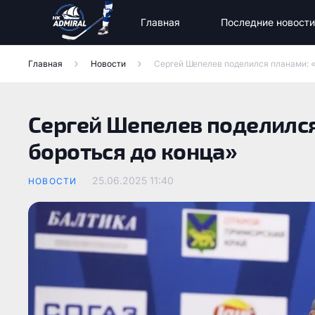
Главная
Последние новости
Новости команды
Новости МХК «Тайфун»
Состав команды Адмирал
Главная
Новости
Сергей Шепелев поделился планами: «
Сергей Шепелев поделился
бороться до конца»
25.06.2025
11:40
НОВОСТИ