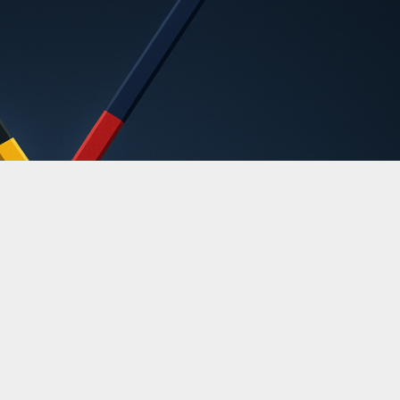
хоккейной лиги пройдет игра Перт Тандер против Мельбурн