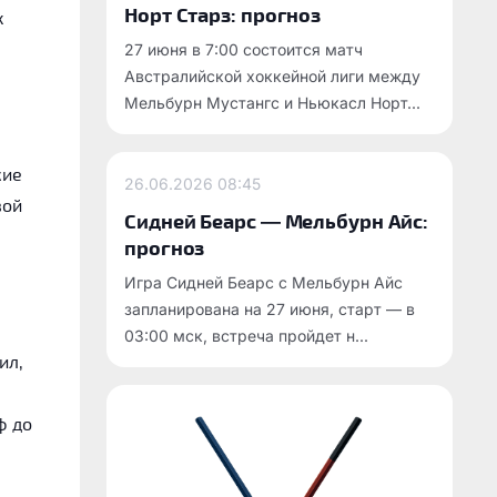
Норт Старз: прогноз
х
27 июня в 7:00 состоится матч
Австралийской хоккейной лиги между
Мельбурн Мустангс и Ньюкасл Норт...
кие
26.06.2026
08:45
вой
Сидней Беарс — Мельбурн Айс:
прогноз
Игра Сидней Беарс с Мельбурн Айс
запланирована на 27 июня, старт — в
03:00 мск, встреча пройдет н...
ил,
ф до