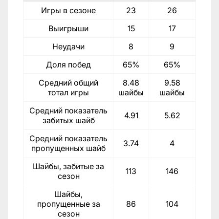
Игры в сезоне
23
26
Выигрыши
15
17
Неудачи
8
9
Доля побед
65%
65%
Средний общий
8.48
9.58
тотал игры
шайбы
шайбы
Средний показатель
4.91
5.62
забитых шайб
Средний показатель
3.74
4
пропущенных шайб
Шайбы, забитые за
113
146
сезон
Шайбы,
пропущенные за
86
104
сезон