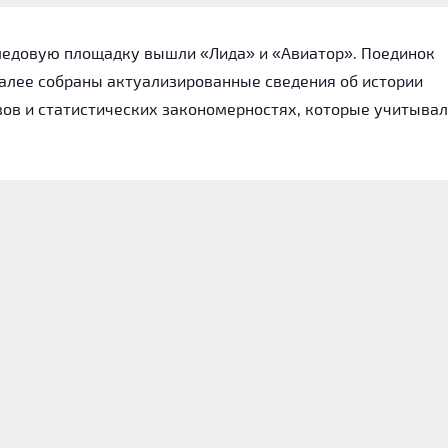
а ледовую площадку вышли «Лида» и «Авиатор». Поединок
алее собраны актуализированные сведения об истории
ов и статистических закономерностях, которые учитывал
ной букмекерской линии по основным вариантам П1, Х и П
а также отсутствуют.
грали друг с другом 19 матчей. Историческое превосхо
5 побед. «Авиатор» сумел выиграть 3 встречи.
.26 заброшенной шайбы за матч. Всего «Лида» отправила 