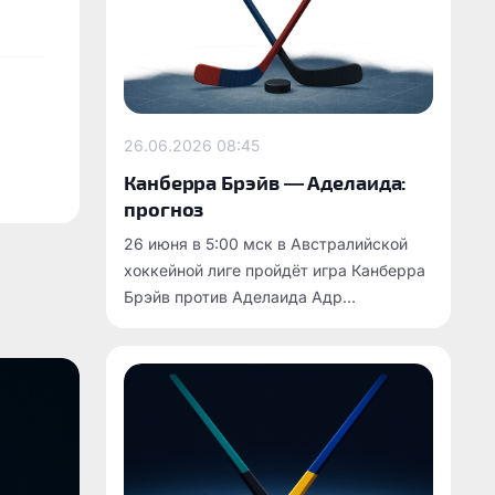
26.06.2026
08:45
Канберра Брэйв — Аделаида:
прогноз
26 июня в 5:00 мск в Австралийской
хоккейной лиге пройдёт игра Канберра
Брэйв против Аделаида Адр...