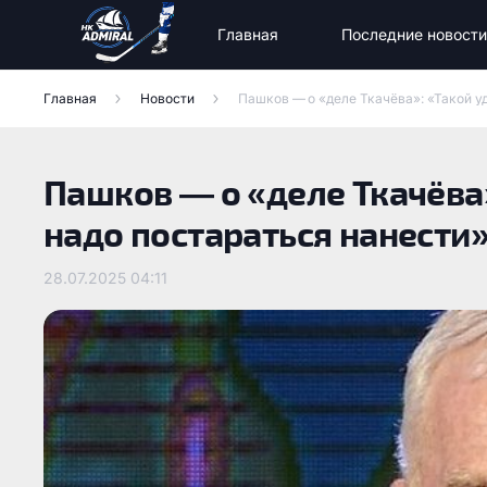
Главная
Последние новости
Новости команды
Новости МХК «Тайфун»
Состав команды Адмирал
Главная
Новости
Пашков — о «деле Ткачёва»: «Такой у
Пашков — о «деле Ткачёва»
надо постараться нанести
28.07.2025
04:11