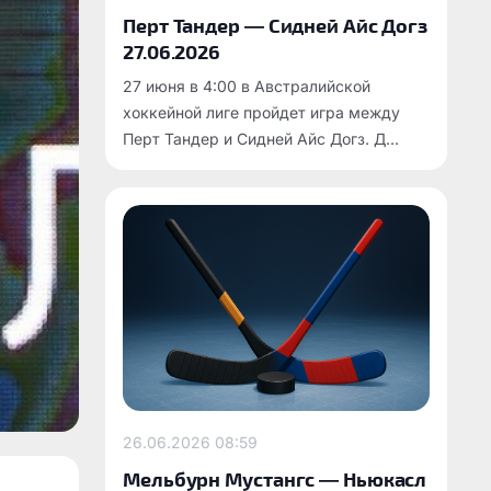
Перт Тандер — Сидней Айс Догз
27.06.2026
27 июня в 4:00 в Австралийской
хоккейной лиге пройдет игра между
Перт Тандер и Сидней Айс Догз. Д...
26.06.2026
08:59
Мельбурн Мустангс — Ньюкасл