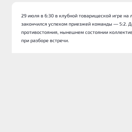
29 июля в 6:30 в клубной товарищеской игре н
закончился успехом приезжей команды — 5:2. Д
противостояния, нынешнем состоянии коллектив
при разборе встречи.
Котировки на игру
В предоставленных материалах не было актуаль
Данные по тоталам и гандикапам для этого матч
Очные противостояния
На выбранном временном промежутке команды сы
по-прежнему принадлежит «Лиде»: на ее счету 1
В среднем в личных играх соперники набирают 6