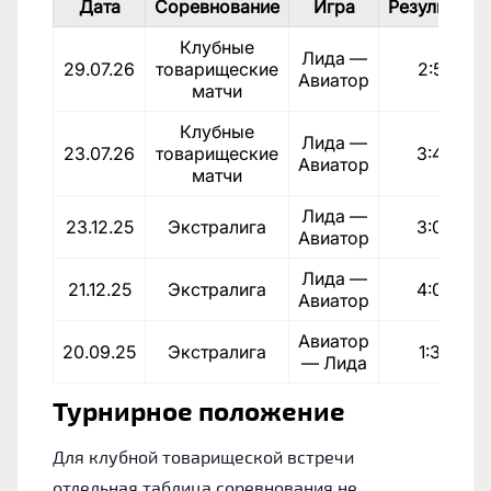
Дата
Соревнование
Игра
Результат
Клубные
Лида —
29.07.26
товарищеские
2:5
Авиатор
матчи
Клубные
Лида —
23.07.26
товарищеские
3:4
Авиатор
матчи
Лида —
23.12.25
Экстралига
3:0
Авиатор
Лида —
21.12.25
Экстралига
4:0
Авиатор
Авиатор
20.09.25
Экстралига
1:3
— Лида
Турнирное положение
Для клубной товарищеской встречи
отдельная таблица соревнования не