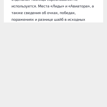
используется. Места «Лиды» и «Авиатора», а
также сведения об очках, победах,
поражениях и разнице шайб в исходных
материалах не указаны.
Лида: форма команды
Для понимания состояния хозяев обратимся
к их итогам в 10 последних официальных
играх. На данном участке «Лида» одержала 4
победы и проиграла 6 раз.
За этот период коллектив забросил 20 шайб.
Среднее значение равно 2 голам за матч, а
дома показатель поднимается до 2.8 шайбы.
В защите «Лида» в целом стремилась играть