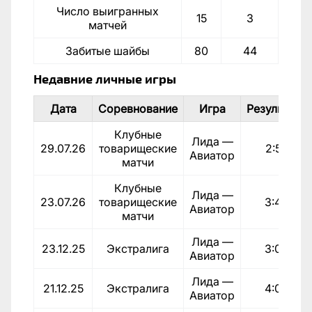
Число выигранных
15
3
матчей
Забитые шайбы
80
44
Недавние личные игры
Дата
Соревнование
Игра
Результат
Клубные
Лида —
29.07.26
товарищеские
2:5
Авиатор
матчи
Клубные
Лида —
23.07.26
товарищеские
3:4
Авиатор
матчи
Лида —
23.12.25
Экстралига
3:0
Авиатор
Лида —
21.12.25
Экстралига
4:0
Авиатор