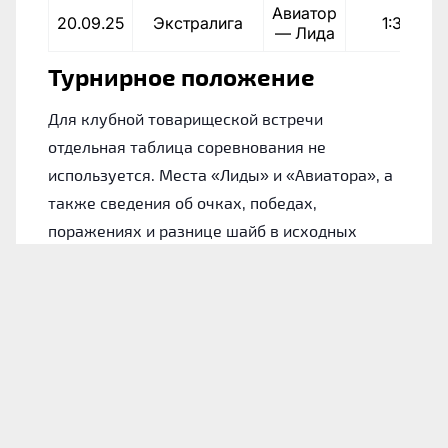
Авиатор
20.09.25
Экстралига
1:3
— Лида
Турнирное положение
Для клубной товарищеской встречи
отдельная таблица соревнования не
используется. Места «Лиды» и «Авиатора», а
также сведения об очках, победах,
поражениях и разнице шайб в исходных
материалах не указаны.
Лида: форма команды
Для понимания состояния хозяев обратимся
к их итогам в 10 последних официальных
играх. На данном участке «Лида» одержала 4
победы и проиграла 6 раз.