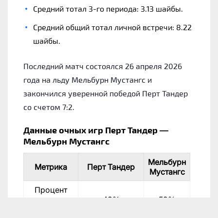
Средний тотал 3-го периода: 3.13 шайбы.
Средний общий тотал личной встречи: 8.22
шайбы.
Последний матч состоялся 26 апреля 2026
года на льду Мельбурн Мустангс и
закончился уверенной победой Перт Тандер
со счетом 7:2.
Данные очных игр Перт Тандер —
Мельбурн Мустангс
Мельбурн
Метрика
Перт Тандер
Мустангс
Процент
выигранных
43%
52%
матчей