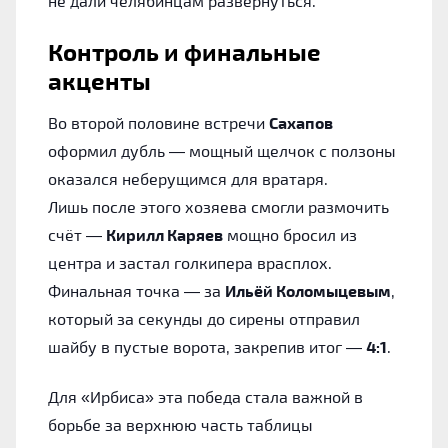
не дали челябинцам развернуться.
Контроль и финальные
акценты
Во второй половине встречи
Сахапов
оформил дубль — мощный щелчок с ползоны
оказался неберущимся для вратаря.
Лишь после этого хозяева смогли размочить
счёт —
Кирилл Каряев
мощно бросил из
центра и застал голкипера врасплох.
Финальная точка — за
Ильёй Коломыцевым
,
который за секунды до сирены отправил
шайбу в пустые ворота, закрепив итог —
4:1
.
Для «Ирбиса» эта победа стала важной в
борьбе за верхнюю часть таблицы