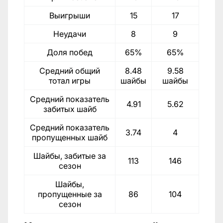
Выигрыши
15
17
Неудачи
8
9
Доля побед
65%
65%
Средний общий
8.48
9.58
тотал игры
шайбы
шайбы
Средний показатель
4.91
5.62
забитых шайб
Средний показатель
3.74
4
пропущенных шайб
Шайбы, забитые за
113
146
сезон
Шайбы,
пропущенные за
86
104
сезон