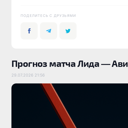
ПОДЕЛИТЕСЬ C ДРУЗЬЯМИ
Прогноз матча Лида — Ави
29.07.2026
21:56