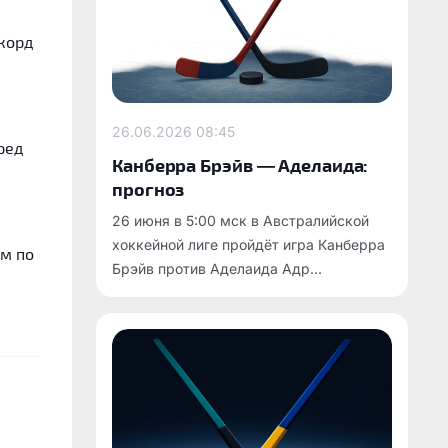
екорд
26.06.2026
08:45
ред
Канберра Брэйв — Аделаида:
прогноз
26 июня в 5:00 мск в Австралийской
хоккейной лиге пройдёт игра Канберра
ым по
Брэйв против Аделаида Адр...