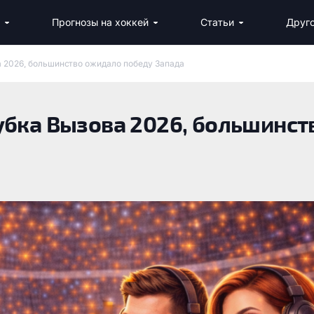
Прогнозы на хоккей
Статьи
Друг
Лучшие стратегии ставок на хоккей
Рейтинг к
Каналы со ставк
Рейтинг 
Рейтинг букмекеров на х
а 2026, большинство ожидало победу Запада
убка Вызова 2026, большинст