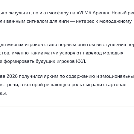
ько результат, но и атмосферу на «УГМК Арене». Новый р
али важным сигналом для лиги — интерес к молодежному
 для многих игроков стало первым опытом выступления пе
стов, именно такие матчи ускоряют переход молодых
ге формировать будущих игроков КХЛ.
ова 2026 получился ярким по содержанию и эмоциональн
 встречи, в которой решающую роль сыграли стартовая
ды.