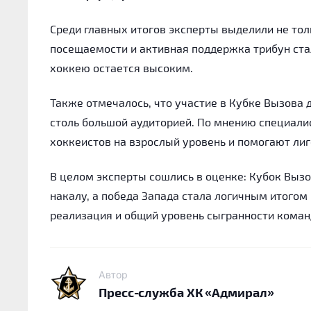
Среди главных итогов эксперты выделили не тол
посещаемости и активная поддержка трибун ст
хоккею остается высоким.
Также отмечалось, что участие в Кубке Вызова
столь большой аудиторией. По мнению специали
хоккеистов на взрослый уровень и помогают ли
В целом эксперты сошлись в оценке: Кубок Выз
накалу, а победа Запада стала логичным итогом
реализация и общий уровень сыгранности коман
Автор
Пресс-служба ХК «Адмирал»