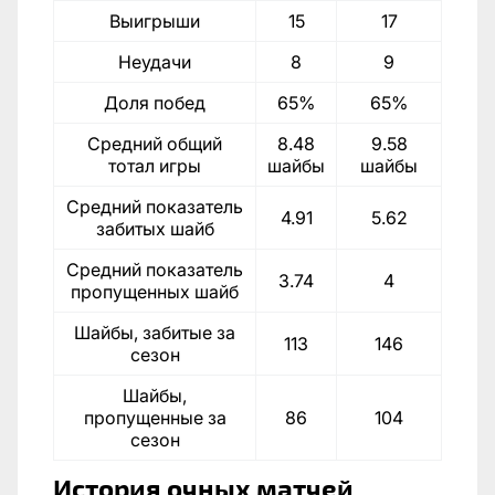
Выигрыши
15
17
Неудачи
8
9
Доля побед
65%
65%
Средний общий
8.48
9.58
тотал игры
шайбы
шайбы
Средний показатель
4.91
5.62
забитых шайб
Средний показатель
3.74
4
пропущенных шайб
Шайбы, забитые за
113
146
сезон
Шайбы,
пропущенные за
86
104
сезон
История очных матчей