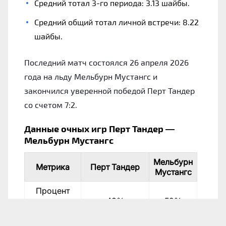
Средний тотал 3-го периода: 3.13 шайбы.
Средний общий тотал личной встречи: 8.22
шайбы.
Последний матч состоялся 26 апреля 2026
года на льду Мельбурн Мустангс и
закончился уверенной победой Перт Тандер
со счетом 7:2.
Данные очных игр Перт Тандер —
Мельбурн Мустангс
Мельбурн
Метрика
Перт Тандер
Мустангс
Процент
выигранных
43%
52%
матчей