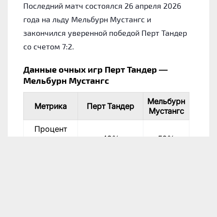
Последний матч состоялся 26 апреля 2026
года на льду Мельбурн Мустангс и
закончился уверенной победой Перт Тандер
со счетом 7:2.
Данные очных игр Перт Тандер —
Мельбурн Мустангс
Мельбурн
Метрика
Перт Тандер
Мустангс
Процент
выигранных
43%
52%
матчей
Число
10
12
побед
Дата
Соревнование
Хозяева
Гос
Австралийская
Мельбурн
Пер