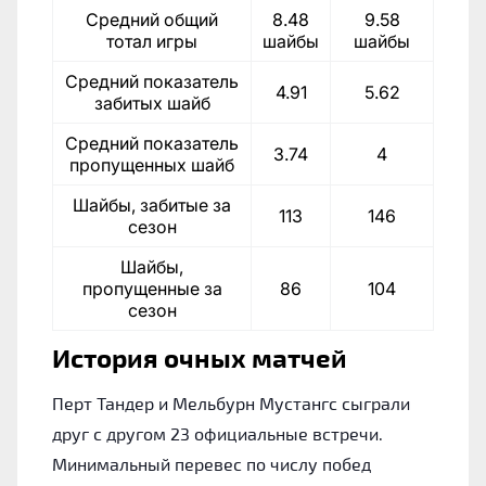
Средний общий
8.48
9.58
тотал игры
шайбы
шайбы
Средний показатель
4.91
5.62
забитых шайб
Средний показатель
3.74
4
пропущенных шайб
Шайбы, забитые за
113
146
сезон
Шайбы,
пропущенные за
86
104
сезон
История очных матчей
Перт Тандер и Мельбурн Мустангс сыграли
друг с другом 23 официальные встречи.
Минимальный перевес по числу побед