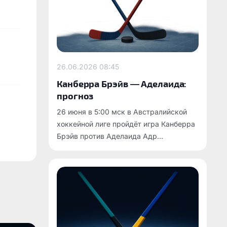
26.06.2026
08:45
Канберра Брэйв — Аделаида:
прогноз
26 июня в 5:00 мск в Австралийской
хоккейной лиге пройдёт игра Канберра
Брэйв против Аделаида Адр...