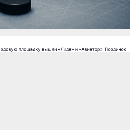
а ледовую площадку вышли «Лида» и «Авиатор». Поединок
алее собраны актуализированные сведения об истории
ов и статистических закономерностях, которые учитывал
ной букмекерской линии по основным вариантам П1, Х и П
а также отсутствуют.