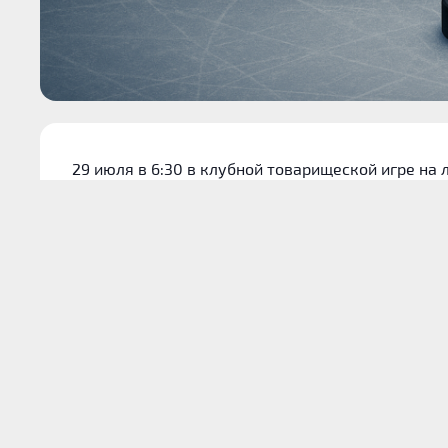
29 июля в 6:30 в клубной товарищеской игре н
закончился успехом приезжей команды — 5:2. Д
противостояния, нынешнем состоянии коллектив
при разборе встречи.
Котировки на игру
В предоставленных материалах не было актуаль
Данные по тоталам и гандикапам для этого матч
Очные противостояния