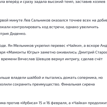
а вперёд и сразу задала высокий темп, заставив хозяев
рвой минуте Лев Сальников оказался точнее всех на доби
лжали контролировать ход встречи, однако увеличить
трия Диденко.
де. Ян Мельников укрепил перевес «Чайки», а вскоре Ан
атаря «Мамонты Югры» заметно оживились: Дмитрий Старо
 времени Вячеслав Шевцов вернул интригу, сделав счёт
ольше владели шайбой и пытались дожать соперника, но
зволили сохранить преимущество. Финальная сирена
 против «Ирбиса» 15 и 16 февраля, а «Чайка» продолжи