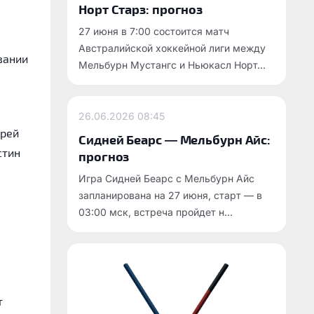
Норт Старз: прогноз
27 июня в 7:00 состоится матч
Австралийской хоккейной лиги между
вании
Мельбурн Мустангс и Ньюкасл Норт...
26.06.2026
08:45
дрей
Сидней Беарс — Мельбурн Айс:
стин
прогноз
Игра Сидней Беарс с Мельбурн Айс
запланирована на 27 июня, старт — в
03:00 мск, встреча пройдет н...
т