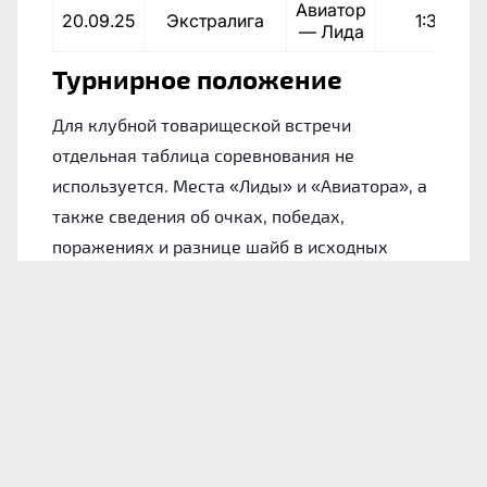
Авиатор
20.09.25
Экстралига
1:3
— Лида
Турнирное положение
Для клубной товарищеской встречи
отдельная таблица соревнования не
используется. Места «Лиды» и «Авиатора», а
также сведения об очках, победах,
поражениях и разнице шайб в исходных
материалах не указаны.
Лида: форма команды
Для понимания состояния хозяев обратимся
к их итогам в 10 последних официальных
играх. На данном участке «Лида» одержала 4
победы и проиграла 6 раз.