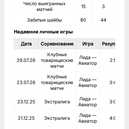
Число выигранных
15
3
матчей
Забитые шайбы
80
44
Недавние личные игры
Дата
Соревнование
Игра
Результат
Клубные
Лида —
29.07.26
товарищеские
2:5
Авиатор
матчи
Клубные
Лида —
23.07.26
товарищеские
3:4
Авиатор
матчи
Лида —
23.12.25
Экстралига
3:0
Авиатор
Лида —
21.12.25
Экстралига
4:0
Авиатор