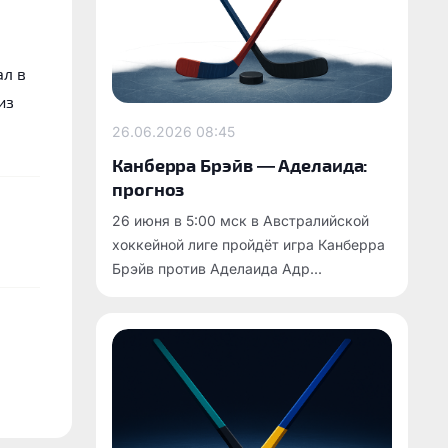
ал в
из
26.06.2026
08:45
Канберра Брэйв — Аделаида:
прогноз
26 июня в 5:00 мск в Австралийской
хоккейной лиге пройдёт игра Канберра
Брэйв против Аделаида Адр...