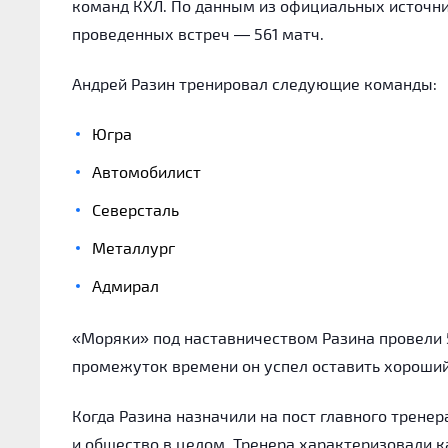
команд КХЛ. По данным из официальных источник
проведенных встреч — 561 матч.
Андрей Разин тренировал следующие команды:
Югра
Автомобилист
Северсталь
Металлург
Адмирал
«Моряки» под наставничеством Разина провели 5
промежуток времени он успел оставить хороший 
Когда Разина назначили на пост главного трене
и общество в целом. Тренера характеризовали 