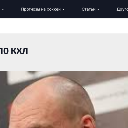
Прогнозы на хоккей
Статьи
Друг
Лучшие стратегии ставок на хоккей
Рейтинг к
Каналы со ставк
Рейтинг 
Рейтинг букмекеров на х
‑10 КХЛ