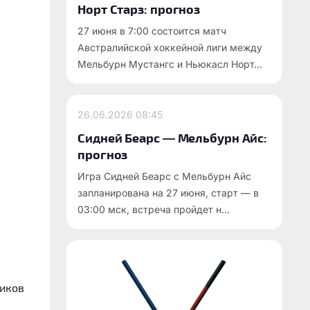
Норт Старз: прогноз
27 июня в 7:00 состоится матч
Австралийской хоккейной лиги между
Мельбурн Мустангс и Ньюкасл Норт...
26.06.2026
08:45
Сидней Беарс — Мельбурн Айс:
прогноз
Игра Сидней Беарс с Мельбурн Айс
запланирована на 27 июня, старт — в
03:00 мск, встреча пройдет н...
тиков