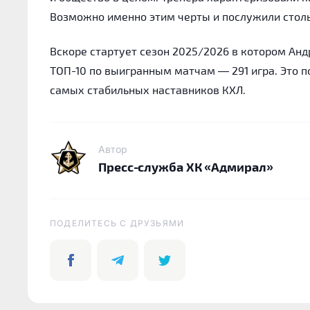
Возможно именно этим черты и послужили столь
Вскоре стартует сезон 2025/2026 в котором Андр
ТОП-10 по выигранным матчам — 291 игра. Это п
самых стабильных наставников КХЛ.
Автор
Пресс-служба ХК «Адмирал»
ПОДЕЛИТЕСЬ C ДРУЗЬЯМИ