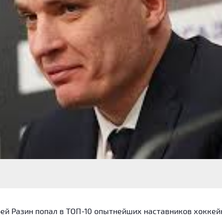
ей Разин попал в ТОП-10 опытнейших наставников хокке