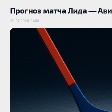
Прогноз матча Лида — Ави
29.07.2026
21:56