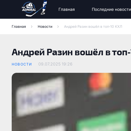
Главная
Последние новости
Новости команды
Новости МХК «Тайфун»
Состав команды Адмирал
Главная
Новости
Андрей Разин вошёл в топ‑10 КХЛ
Андрей Разин вошёл в топ
09.07.2025
19:26
НОВОСТИ