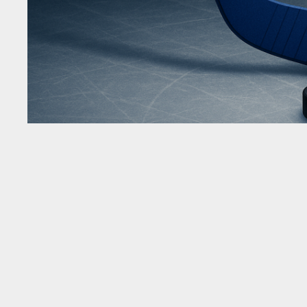
29 июля в 6:30 в клубной товарищеской игре н
закончился успехом приезжей команды — 5:2. Д
противостояния, нынешнем состоянии коллектив
при разборе встречи.
Котировки на игру