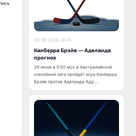
лись
26.06.2026
08:45
Канберра Брэйв — Аделаида:
прогноз
26 июня в 5:00 мск в Австралийской
хоккейной лиге пройдёт игра Канберра
Брэйв против Аделаида Адр...