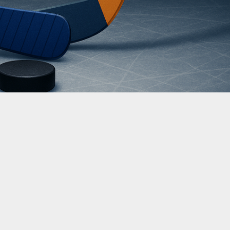
а ледовую площадку вышли «Лида» и «Авиатор». Поединок
алее собраны актуализированные сведения об истории
ов и статистических закономерностях, которые учитывал