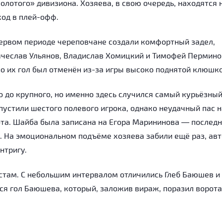
олотого» дивизиона. Хозяева, в свою очередь, находятся 
ход в плей-офф.
 первом периоде череповчане создали комфортный задел,
ячеслав Ульянов, Владислав Хомицкий и Тимофей Пермино
 но их гол был отменён из-за игры высоко поднятой клюшко
 до крупного, но именно здесь случился самый курьёзны
устили шестого полевого игрока, однако неудачный пас 
ота. Шайба была записана на Егора Марининова — послед
 На эмоциональном подъёме хозяева забили ещё раз, ав
нтригу.
естам. С небольшим интервалом отличились Глеб Баюшев и
я гол Баюшева, который, заложив вираж, поразил ворота