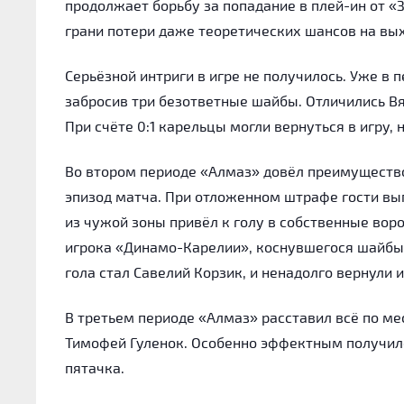
продолжает борьбу за попадание в плей-ин от «З
грани потери даже теоретических шансов на вы
Серьёзной интриги в игре не получилось. Уже в
забросив три безответные шайбы. Отличились В
При счёте 0:1 карельцы могли вернуться в игру,
Во втором периоде «Алмаз» довёл преимущество
эпизод матча. При отложенном штрафе гости вып
из чужой зоны привёл к голу в собственные вор
игрока «Динамо-Карелии», коснувшегося шайбы.
гола стал Савелий Корзик, и ненадолго вернули и
В третьем периоде «Алмаз» расставил всё по м
Тимофей Гуленок. Особенно эффектным получилс
пятачка.