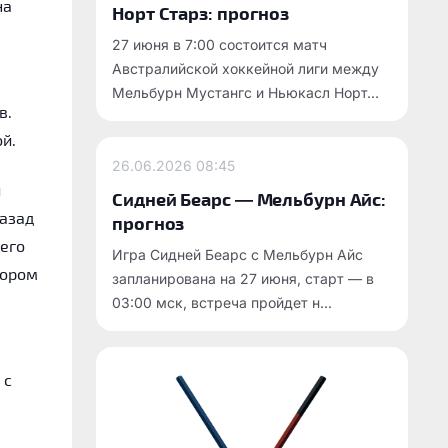
на
Норт Старз: прогноз
27 июня в 7:00 состоится матч
Австралийской хоккейной лиги между
Мельбурн Мустангс и Ньюкасл Норт...
в.
й.
26.06.2026
08:45
й
Сидней Беарс — Мельбурн Айс:
назад
прогноз
него
Игра Сидней Беарс с Мельбурн Айс
тором
запланирована на 27 июня, старт — в
03:00 мск, встреча пройдет н...
 с