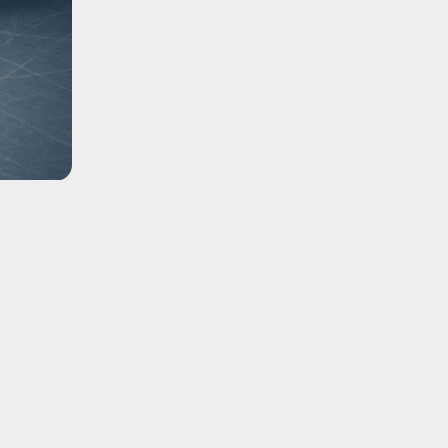
ись
2.