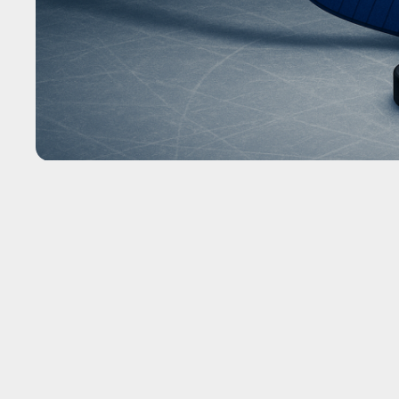
29 июля в 6:30 в клубной товарищеской игре н
закончился успехом приезжей команды — 5:2. Д
противостояния, нынешнем состоянии коллектив
при разборе встречи.
Котировки на игру
В предоставленных материалах не было актуаль