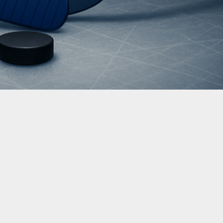
а ледовую площадку вышли «Лида» и «Авиатор». Поединок
алее собраны актуализированные сведения об истории
ов и статистических закономерностях, которые учитывал
ной букмекерской линии по основным вариантам П1, Х и П