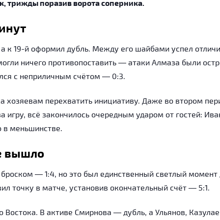
к, трижды поразив ворота соперника.
инут
 а к 19-й оформил дубль. Между его шайбами успел отлич
могли ничего противопоставить — атаки Алмаза были остр
лся с неприличным счётом — 0:3.
а хозяевам перехватить инициативу. Даже во втором пер
 игру, всё закончилось очередным ударом от гостей: Ива
о в меньшинстве.
е вышло
броском — 1:4, но это был единственный светлый момент
ил точку в матче, установив окончательный счёт — 5:1.
о Востока. В активе Смирнова — дубль, а Ульянов, Казулае