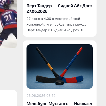
Перт Тандер — Сидней Айс Догз
27.06.2026
27 июня в 4:00 в Австралийской
хоккейной лиге пройдет игра между
Перт Тандер и Сидней Айс Догз. Д...
26.06.2026
08:59
Мельбурн Мустангс — Ньюкасл