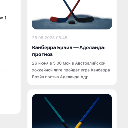
» 1
26.06.2026
08:45
Канберра Брэйв — Аделаида:
прогноз
26 июня в 5:00 мск в Австралийской
хоккейной лиге пройдёт игра Канберра
Брэйв против Аделаида Адр...