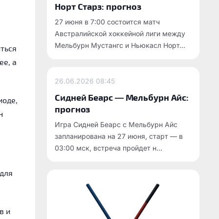
Норт Старз: прогноз
27 июня в 7:00 состоится матч
Австралийской хоккейной лиги между
Мельбурн Мустангс и Ньюкасл Норт...
иться
ее, а
26.06.2026
08:45
Сидней Беарс — Мельбурн Айс:
иоде,
прогноз
н
Игра Сидней Беарс с Мельбурн Айс
запланирована на 27 июня, старт — в
03:00 мск, встреча пройдет н...
 для
в и