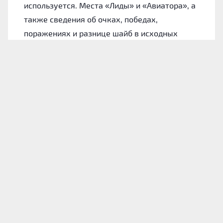
используется. Места «Лиды» и «Авиатора», а
также сведения об очках, победах,
поражениях и разнице шайб в исходных
материалах не указаны.
Лида: форма команды
Для понимания состояния хозяев обратимся
к их итогам в 10 последних официальных
играх. На данном участке «Лида» одержала 4
победы и проиграла 6 раз.
За этот период коллектив забросил 20 шайб.
Среднее значение равно 2 голам за матч, а
дома показатель поднимается до 2.8 шайбы.
В защите «Лида» в целом стремилась играть