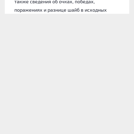
также сведения об очках, победах,
поражениях и разнице шайб в исходных
материалах не указаны.
Лида: форма команды
Для понимания состояния хозяев обратимся
к их итогам в 10 последних официальных
играх. На данном участке «Лида» одержала 4
победы и проиграла 6 раз.
За этот период коллектив забросил 20 шайб.
Среднее значение равно 2 голам за матч, а
дома показатель поднимается до 2.8 шайбы.
В защите «Лида» в целом стремилась играть
упорядоченно, но полностью избежать