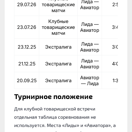
Лида —
29.07.26
товарищеские
2:5
Авиатор
матчи
Клубные
Лида —
23.07.26
товарищеские
3:4
Авиатор
матчи
Лида —
23.12.25
Экстралига
3:0
Авиатор
Лида —
21.12.25
Экстралига
4:0
Авиатор
Авиатор
20.09.25
Экстралига
1:3
— Лида
Турнирное положение
Для клубной товарищеской встречи
отдельная таблица соревнования не
используется. Места «Лиды» и «Авиатора», а